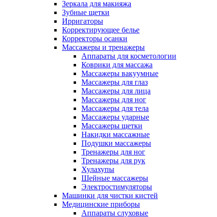
Зеркала для макияжа
Зубные щетки
Ирригаторы
Корректирующее белье
Корректоры осанки
Массажеры и тренажеры
Аппараты для косметологии
Коврики для массажа
Массажеры вакуумные
Массажеры для глаз
Массажеры для лица
Массажеры для ног
Массажеры для тела
Массажеры ударные
Массажеры щетки
Накидки массажные
Подушки массажеры
Тренажеры для ног
Тренажеры для рук
Хулахупы
Шейные массажеры
Электростимуляторы
Машинки для чистки кистей
Медицинские приборы
Аппараты слуховые