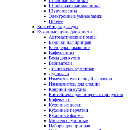
Швейные машинки
Шлифовальные машинки
Шуруповерты
Электронные умные замки
Прочее
Контейнеры для еды
Кухонные принадлежности
Автоматические помпы
Баночки для приправ
Блендеры домашние
Вафельницы
Весы для кухни
Взбиватели
Диспенсеры кухонные
Дуршлаги
Измельчители овощей, фруктов
Измельчитель для специй
Коврики на кухню
Контейнеры для пищевых продуктов
Кофеварки
Кухонные доски
Кухонные перчатки
Кухонные формы
Миксеры кухонные
Наборы для приправ