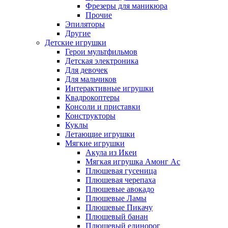
Фрезеры для маникюра
Прочие
Эпиляторы
Другие
Детские игрушки
Герои мультфильмов
Детская электроника
Для девочек
Для мальчиков
Интерактивные игрушки
Квадрокоптеры
Консоли и приставки
Конструкторы
Куклы
Летающие игрушки
Мягкие игрушки
Акула из Икеи
Мягкая игрушка Амонг Ас
Плюшевая гусеница
Плюшевая черепаха
Плюшевые авокадо
Плюшевые Ламы
Плюшевые Пикачу
Плюшевый банан
Плюшевый единорог