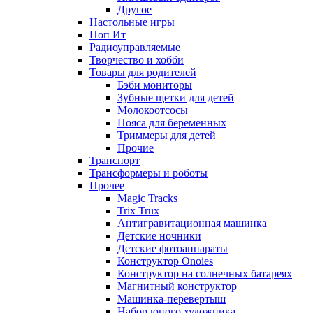
Другое
Настольные игры
Поп Ит
Радиоуправляемые
Творчество и хобби
Товары для родителей
Бэби мониторы
Зубные щетки для детей
Молокоотсосы
Пояса для беременных
Триммеры для детей
Прочие
Транспорт
Трансформеры и роботы
Прочее
Magic Tracks
Trix Trux
Антигравитационная машинка
Детские ночники
Детские фотоаппараты
Конструктор Onoies
Конструктор на солнечных батареях
Магнитный конструктор
Машинка-перевертыш
Набор юного художника