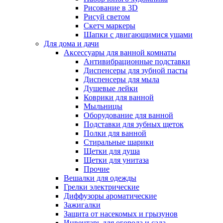
Рисование в 3D
Рисуй светом
Скетч маркеры
Шапки с двигающимися ушами
Для дома и дачи
Аксессуары для ванной комнаты
Антивибрационные подставки
Диспенсеры для зубной пасты
Диспенсеры для мыла
Душевые лейки
Коврики для ванной
Мыльницы
Оборудование для ванной
Подставки для зубных щеток
Полки для ванной
Стиральные шарики
Щетки для душа
Щетки для унитаза
Прочие
Вешалки для одежды
Грелки электрические
Диффузоры ароматические
Зажигалки
Защита от насекомых и грызунов
Инвентарь для огорода и сада