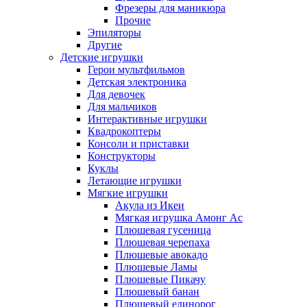
Фрезеры для маникюра
Прочие
Эпиляторы
Другие
Детские игрушки
Герои мультфильмов
Детская электроника
Для девочек
Для мальчиков
Интерактивные игрушки
Квадрокоптеры
Консоли и приставки
Конструкторы
Куклы
Летающие игрушки
Мягкие игрушки
Акула из Икеи
Мягкая игрушка Амонг Ас
Плюшевая гусеница
Плюшевая черепаха
Плюшевые авокадо
Плюшевые Ламы
Плюшевые Пикачу
Плюшевый банан
Плюшевый единорог