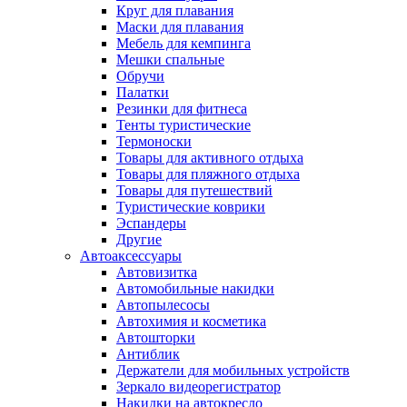
Круг для плавания
Маски для плавания
Мебель для кемпинга
Мешки спальные
Обручи
Палатки
Резинки для фитнеса
Тенты туристические
Термоноски
Товары для активного отдыха
Товары для пляжного отдыха
Товары для путешествий
Туристические коврики
Эспандеры
Другие
Автоаксессуары
Автовизитка
Автомобильные накидки
Автопылесосы
Автохимия и косметика
Автошторки
Антиблик
Держатели для мобильных устройств
Зеркало видеорегистратор
Накидки на автокресло