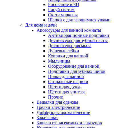
Рисование в 3D
Рисуй светом
Скетч маркеры
Шапки с двигающимися ушами
Для дома и дачи
Аксессуары для ванной комнаты
Антивибрационные подставки
Диспенсеры для зубной пасты
Диспенсеры для мыла
Душевые лейки
Коврики для ванной
Мыльницы
Оборудование для ванной
Подставки для зубных щеток
Полки для ванной
Стиральные шарики
Щетки для душа
Щетки для унитаза
Прочие
Вешалки для одежды
Грелки электрические
Диффузоры ароматические
Зажигалки
Защита от насекомых и грызунов
Инвентарь для огорода и сада