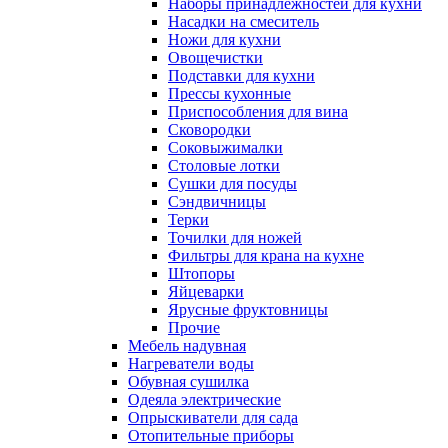
Наборы принадлежностей для кухни
Насадки на смеситель
Ножи для кухни
Овощечистки
Подставки для кухни
Прессы кухонные
Приспособления для вина
Сковородки
Соковыжималки
Столовые лотки
Сушки для посуды
Сэндвичницы
Терки
Точилки для ножей
Фильтры для крана на кухне
Штопоры
Яйцеварки
Ярусные фруктовницы
Прочие
Мебель надувная
Нагреватели воды
Обувная сушилка
Одеяла электрические
Опрыскиватели для сада
Отопительные приборы