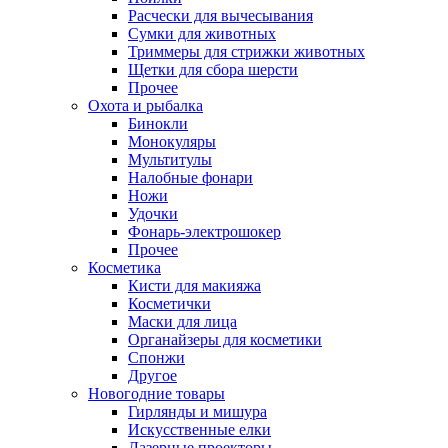
Расчески для вычесывания
Сумки для животных
Триммеры для стрижки животных
Щетки для сбора шерсти
Прочее
Охота и рыбалка
Бинокли
Монокуляры
Мультитулы
Налобные фонари
Ножи
Удочки
Фонарь-электрошокер
Прочее
Косметика
Кисти для макияжа
Косметички
Маски для лица
Органайзеры для косметики
Спонжи
Другое
Новогодние товары
Гирлянды и мишура
Искусственные елки
Лазерные проекторы