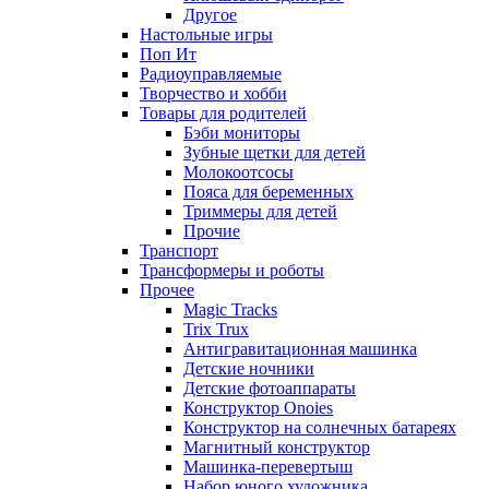
Другое
Настольные игры
Поп Ит
Радиоуправляемые
Творчество и хобби
Товары для родителей
Бэби мониторы
Зубные щетки для детей
Молокоотсосы
Пояса для беременных
Триммеры для детей
Прочие
Транспорт
Трансформеры и роботы
Прочее
Magic Tracks
Trix Trux
Антигравитационная машинка
Детские ночники
Детские фотоаппараты
Конструктор Onoies
Конструктор на солнечных батареях
Магнитный конструктор
Машинка-перевертыш
Набор юного художника