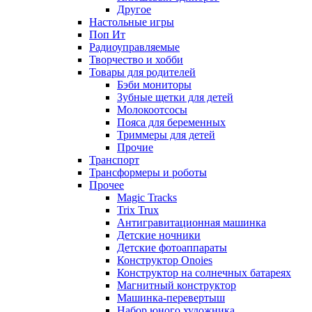
Другое
Настольные игры
Поп Ит
Радиоуправляемые
Творчество и хобби
Товары для родителей
Бэби мониторы
Зубные щетки для детей
Молокоотсосы
Пояса для беременных
Триммеры для детей
Прочие
Транспорт
Трансформеры и роботы
Прочее
Magic Tracks
Trix Trux
Антигравитационная машинка
Детские ночники
Детские фотоаппараты
Конструктор Onoies
Конструктор на солнечных батареях
Магнитный конструктор
Машинка-перевертыш
Набор юного художника