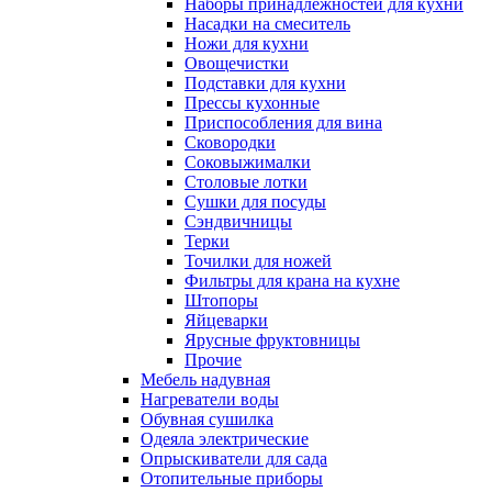
Наборы принадлежностей для кухни
Насадки на смеситель
Ножи для кухни
Овощечистки
Подставки для кухни
Прессы кухонные
Приспособления для вина
Сковородки
Соковыжималки
Столовые лотки
Сушки для посуды
Сэндвичницы
Терки
Точилки для ножей
Фильтры для крана на кухне
Штопоры
Яйцеварки
Ярусные фруктовницы
Прочие
Мебель надувная
Нагреватели воды
Обувная сушилка
Одеяла электрические
Опрыскиватели для сада
Отопительные приборы