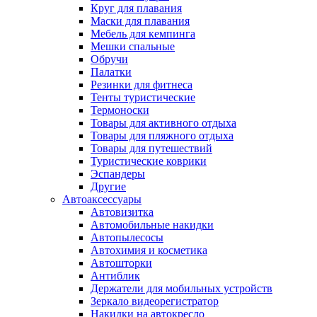
Круг для плавания
Маски для плавания
Мебель для кемпинга
Мешки спальные
Обручи
Палатки
Резинки для фитнеса
Тенты туристические
Термоноски
Товары для активного отдыха
Товары для пляжного отдыха
Товары для путешествий
Туристические коврики
Эспандеры
Другие
Автоаксессуары
Автовизитка
Автомобильные накидки
Автопылесосы
Автохимия и косметика
Автошторки
Антиблик
Держатели для мобильных устройств
Зеркало видеорегистратор
Накидки на автокресло