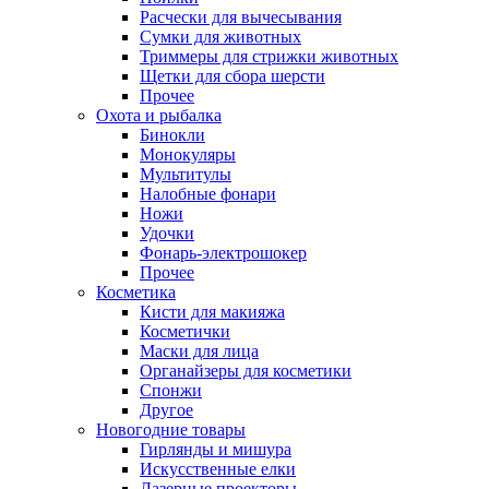
Расчески для вычесывания
Сумки для животных
Триммеры для стрижки животных
Щетки для сбора шерсти
Прочее
Охота и рыбалка
Бинокли
Монокуляры
Мультитулы
Налобные фонари
Ножи
Удочки
Фонарь-электрошокер
Прочее
Косметика
Кисти для макияжа
Косметички
Маски для лица
Органайзеры для косметики
Спонжи
Другое
Новогодние товары
Гирлянды и мишура
Искусственные елки
Лазерные проекторы