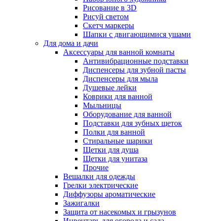
Рисование в 3D
Рисуй светом
Скетч маркеры
Шапки с двигающимися ушами
Для дома и дачи
Аксессуары для ванной комнаты
Антивибрационные подставки
Диспенсеры для зубной пасты
Диспенсеры для мыла
Душевые лейки
Коврики для ванной
Мыльницы
Оборудование для ванной
Подставки для зубных щеток
Полки для ванной
Стиральные шарики
Щетки для душа
Щетки для унитаза
Прочие
Вешалки для одежды
Грелки электрические
Диффузоры ароматические
Зажигалки
Защита от насекомых и грызунов
Инвентарь для огорода и сада