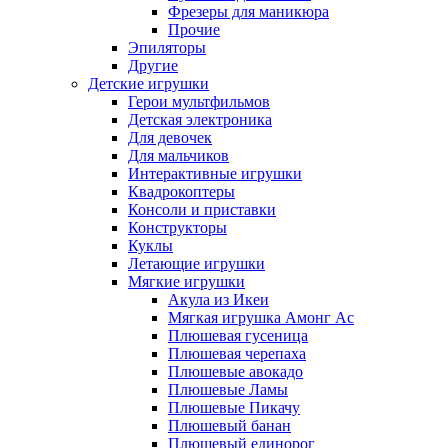
Фрезеры для маникюра
Прочие
Эпиляторы
Другие
Детские игрушки
Герои мультфильмов
Детская электроника
Для девочек
Для мальчиков
Интерактивные игрушки
Квадрокоптеры
Консоли и приставки
Конструкторы
Куклы
Летающие игрушки
Мягкие игрушки
Акула из Икеи
Мягкая игрушка Амонг Ас
Плюшевая гусеница
Плюшевая черепаха
Плюшевые авокадо
Плюшевые Ламы
Плюшевые Пикачу
Плюшевый банан
Плюшевый единорог