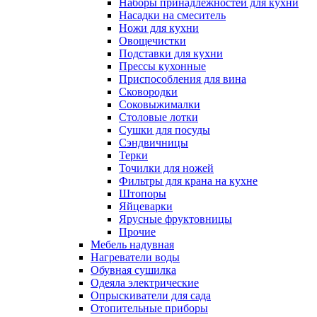
Наборы принадлежностей для кухни
Насадки на смеситель
Ножи для кухни
Овощечистки
Подставки для кухни
Прессы кухонные
Приспособления для вина
Сковородки
Соковыжималки
Столовые лотки
Сушки для посуды
Сэндвичницы
Терки
Точилки для ножей
Фильтры для крана на кухне
Штопоры
Яйцеварки
Ярусные фруктовницы
Прочие
Мебель надувная
Нагреватели воды
Обувная сушилка
Одеяла электрические
Опрыскиватели для сада
Отопительные приборы