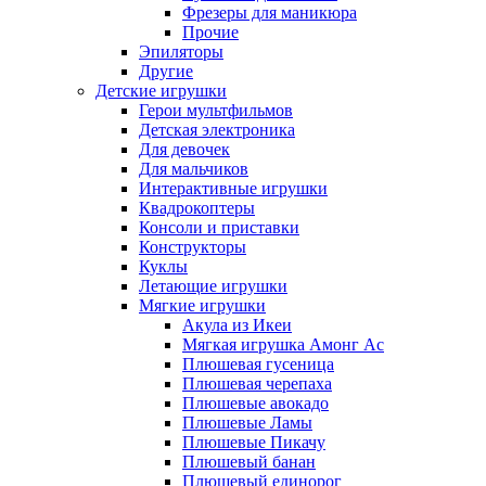
Фрезеры для маникюра
Прочие
Эпиляторы
Другие
Детские игрушки
Герои мультфильмов
Детская электроника
Для девочек
Для мальчиков
Интерактивные игрушки
Квадрокоптеры
Консоли и приставки
Конструкторы
Куклы
Летающие игрушки
Мягкие игрушки
Акула из Икеи
Мягкая игрушка Амонг Ас
Плюшевая гусеница
Плюшевая черепаха
Плюшевые авокадо
Плюшевые Ламы
Плюшевые Пикачу
Плюшевый банан
Плюшевый единорог