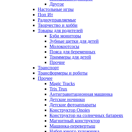
Другое
Настольные игры
Поп Ит
Радиоуправляемые
Творчество и хобби
Товары для родителей
Бэби мониторы
Зубные щетки для детей
Молокоотсосы
Пояса для беременных
Триммеры для детей
Прочие
Транспорт
Трансформеры и роботы
Прочее
Magic Tracks
Trix Trux
Антигравитационная машинка
Детские ночники
Детские фотоаппараты
Конструктор Onoies
Конструктор на солнечных батареях
Магнитный конструктор
Машинка-перевертыш
Набор юного художника