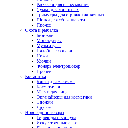
Расчески для вычесывания
Сумки для животных
Триммеры для стрижки животных
Щетки для сбора шерсти
Прочее
Охота и рыбалка
Бинокли
Монокуляры
Мультитулы
Налобные фонари
Ножи
Удочки
Фонарь-электрошокер
Прочее
Косметика
Кисти для макияжа
Косметички
Маски для лица
Органайзеры для косметики
Спонжи
Другое
Новогодние товары
Гирлянды и мишура
Искусственные елки
Лазерные проекторы