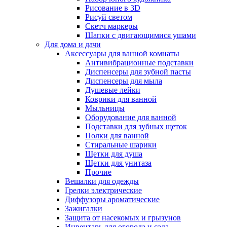
Рисование в 3D
Рисуй светом
Скетч маркеры
Шапки с двигающимися ушами
Для дома и дачи
Аксессуары для ванной комнаты
Антивибрационные подставки
Диспенсеры для зубной пасты
Диспенсеры для мыла
Душевые лейки
Коврики для ванной
Мыльницы
Оборудование для ванной
Подставки для зубных щеток
Полки для ванной
Стиральные шарики
Щетки для душа
Щетки для унитаза
Прочие
Вешалки для одежды
Грелки электрические
Диффузоры ароматические
Зажигалки
Защита от насекомых и грызунов
Инвентарь для огорода и сада