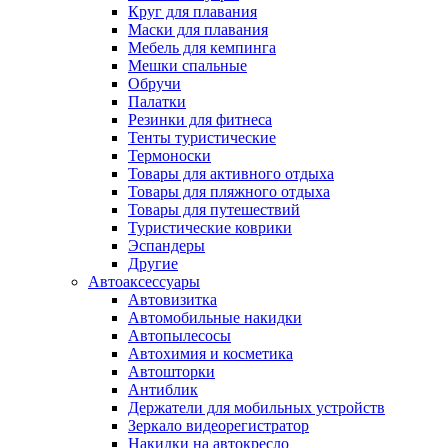
Круг для плавания
Маски для плавания
Мебель для кемпинга
Мешки спальные
Обручи
Палатки
Резинки для фитнеса
Тенты туристические
Термоноски
Товары для активного отдыха
Товары для пляжного отдыха
Товары для путешествий
Туристические коврики
Эспандеры
Другие
Автоаксессуары
Автовизитка
Автомобильные накидки
Автопылесосы
Автохимия и косметика
Автошторки
Антиблик
Держатели для мобильных устройств
Зеркало видеорегистратор
Накидки на автокресло