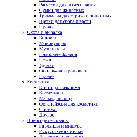
Расчески для вычесывания
Сумки для животных
Триммеры для стрижки животных
Щетки для сбора шерсти
Прочее
Охота и рыбалка
Бинокли
Монокуляры
Мультитулы
Налобные фонари
Ножи
Удочки
Фонарь-электрошокер
Прочее
Косметика
Кисти для макияжа
Косметички
Маски для лица
Органайзеры для косметики
Спонжи
Другое
Новогодние товары
Гирлянды и мишура
Искусственные елки
Лазерные проекторы