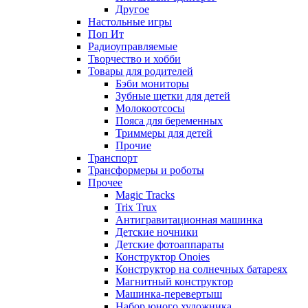
Другое
Настольные игры
Поп Ит
Радиоуправляемые
Творчество и хобби
Товары для родителей
Бэби мониторы
Зубные щетки для детей
Молокоотсосы
Пояса для беременных
Триммеры для детей
Прочие
Транспорт
Трансформеры и роботы
Прочее
Magic Tracks
Trix Trux
Антигравитационная машинка
Детские ночники
Детские фотоаппараты
Конструктор Onoies
Конструктор на солнечных батареях
Магнитный конструктор
Машинка-перевертыш
Набор юного художника