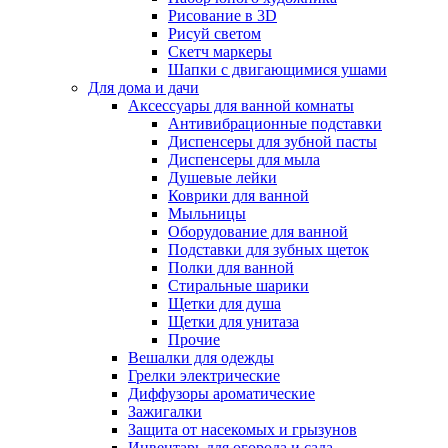
Рисование в 3D
Рисуй светом
Скетч маркеры
Шапки с двигающимися ушами
Для дома и дачи
Аксессуары для ванной комнаты
Антивибрационные подставки
Диспенсеры для зубной пасты
Диспенсеры для мыла
Душевые лейки
Коврики для ванной
Мыльницы
Оборудование для ванной
Подставки для зубных щеток
Полки для ванной
Стиральные шарики
Щетки для душа
Щетки для унитаза
Прочие
Вешалки для одежды
Грелки электрические
Диффузоры ароматические
Зажигалки
Защита от насекомых и грызунов
Инвентарь для огорода и сада