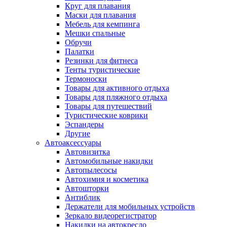
Круг для плавания
Маски для плавания
Мебель для кемпинга
Мешки спальные
Обручи
Палатки
Резинки для фитнеса
Тенты туристические
Термоноски
Товары для активного отдыха
Товары для пляжного отдыха
Товары для путешествий
Туристические коврики
Эспандеры
Другие
Автоаксессуары
Автовизитка
Автомобильные накидки
Автопылесосы
Автохимия и косметика
Автошторки
Антиблик
Держатели для мобильных устройств
Зеркало видеорегистратор
Накидки на автокресло