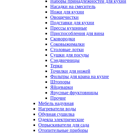
Наборы принадлежностей для кухни
Насадки на смеситель
Ножи для кухни
Овощечистки
Подставки для кухни
Прессы кухонные
Приспособления для вина
Сковородки
Соковыжималки
Столовые лотки
Сушки для посуды
Сэндвичницы
Терки
Точилки для ножей
Фильтры для крана на кухне
Штопоры
Яйцеварки
Ярусные фруктовницы
Прочие
Мебель надувная
Нагреватели воды
Обувная сушилка
Одеяла электрические
Опрыскиватели для сада
Отопительные приборы