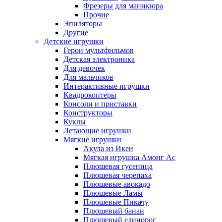
Фрезеры для маникюра
Прочие
Эпиляторы
Другие
Детские игрушки
Герои мультфильмов
Детская электроника
Для девочек
Для мальчиков
Интерактивные игрушки
Квадрокоптеры
Консоли и приставки
Конструкторы
Куклы
Летающие игрушки
Мягкие игрушки
Акула из Икеи
Мягкая игрушка Амонг Ас
Плюшевая гусеница
Плюшевая черепаха
Плюшевые авокадо
Плюшевые Ламы
Плюшевые Пикачу
Плюшевый банан
Плюшевый единорог