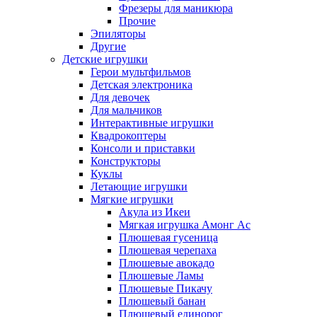
Фрезеры для маникюра
Прочие
Эпиляторы
Другие
Детские игрушки
Герои мультфильмов
Детская электроника
Для девочек
Для мальчиков
Интерактивные игрушки
Квадрокоптеры
Консоли и приставки
Конструкторы
Куклы
Летающие игрушки
Мягкие игрушки
Акула из Икеи
Мягкая игрушка Амонг Ас
Плюшевая гусеница
Плюшевая черепаха
Плюшевые авокадо
Плюшевые Ламы
Плюшевые Пикачу
Плюшевый банан
Плюшевый единорог