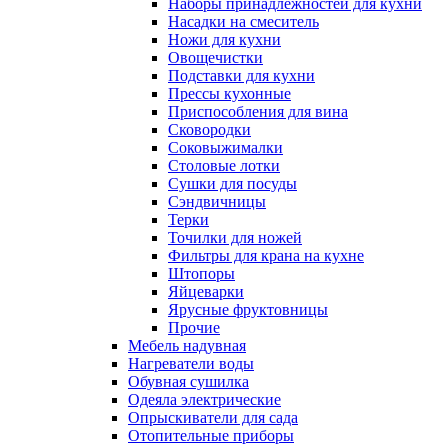
Наборы принадлежностей для кухни
Насадки на смеситель
Ножи для кухни
Овощечистки
Подставки для кухни
Прессы кухонные
Приспособления для вина
Сковородки
Соковыжималки
Столовые лотки
Сушки для посуды
Сэндвичницы
Терки
Точилки для ножей
Фильтры для крана на кухне
Штопоры
Яйцеварки
Ярусные фруктовницы
Прочие
Мебель надувная
Нагреватели воды
Обувная сушилка
Одеяла электрические
Опрыскиватели для сада
Отопительные приборы