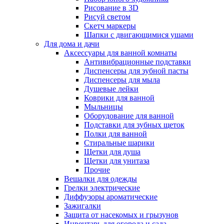
Рисование в 3D
Рисуй светом
Скетч маркеры
Шапки с двигающимися ушами
Для дома и дачи
Аксессуары для ванной комнаты
Антивибрационные подставки
Диспенсеры для зубной пасты
Диспенсеры для мыла
Душевые лейки
Коврики для ванной
Мыльницы
Оборудование для ванной
Подставки для зубных щеток
Полки для ванной
Стиральные шарики
Щетки для душа
Щетки для унитаза
Прочие
Вешалки для одежды
Грелки электрические
Диффузоры ароматические
Зажигалки
Защита от насекомых и грызунов
Инвентарь для огорода и сада