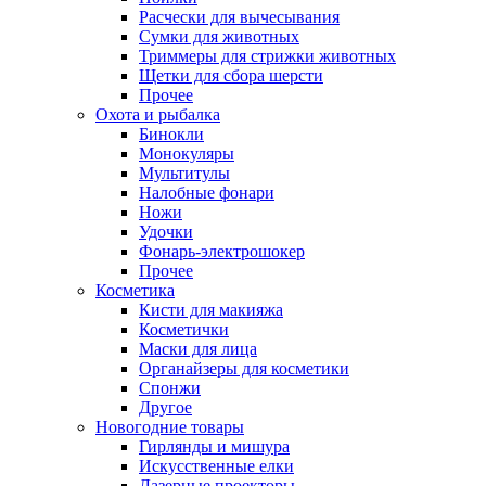
Расчески для вычесывания
Сумки для животных
Триммеры для стрижки животных
Щетки для сбора шерсти
Прочее
Охота и рыбалка
Бинокли
Монокуляры
Мультитулы
Налобные фонари
Ножи
Удочки
Фонарь-электрошокер
Прочее
Косметика
Кисти для макияжа
Косметички
Маски для лица
Органайзеры для косметики
Спонжи
Другое
Новогодние товары
Гирлянды и мишура
Искусственные елки
Лазерные проекторы