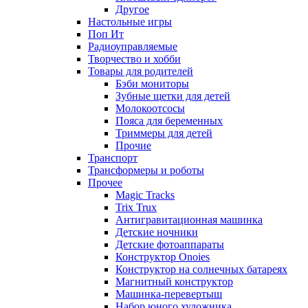
Другое
Настольные игры
Поп Ит
Радиоуправляемые
Творчество и хобби
Товары для родителей
Бэби мониторы
Зубные щетки для детей
Молокоотсосы
Пояса для беременных
Триммеры для детей
Прочие
Транспорт
Трансформеры и роботы
Прочее
Magic Tracks
Trix Trux
Антигравитационная машинка
Детские ночники
Детские фотоаппараты
Конструктор Onoies
Конструктор на солнечных батареях
Магнитный конструктор
Машинка-перевертыш
Набор юного художника