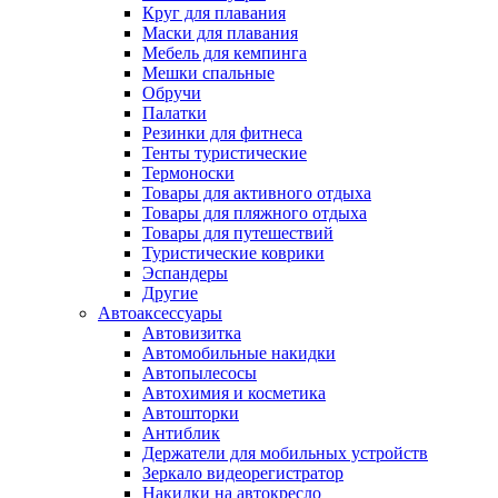
Круг для плавания
Маски для плавания
Мебель для кемпинга
Мешки спальные
Обручи
Палатки
Резинки для фитнеса
Тенты туристические
Термоноски
Товары для активного отдыха
Товары для пляжного отдыха
Товары для путешествий
Туристические коврики
Эспандеры
Другие
Автоаксессуары
Автовизитка
Автомобильные накидки
Автопылесосы
Автохимия и косметика
Автошторки
Антиблик
Держатели для мобильных устройств
Зеркало видеорегистратор
Накидки на автокресло