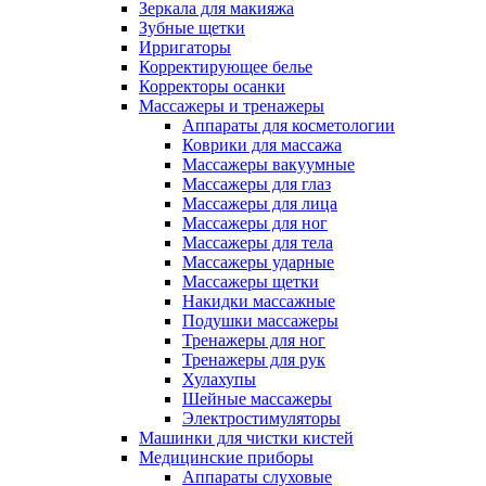
Зеркала для макияжа
Зубные щетки
Ирригаторы
Корректирующее белье
Корректоры осанки
Массажеры и тренажеры
Аппараты для косметологии
Коврики для массажа
Массажеры вакуумные
Массажеры для глаз
Массажеры для лица
Массажеры для ног
Массажеры для тела
Массажеры ударные
Массажеры щетки
Накидки массажные
Подушки массажеры
Тренажеры для ног
Тренажеры для рук
Хулахупы
Шейные массажеры
Электростимуляторы
Машинки для чистки кистей
Медицинские приборы
Аппараты слуховые