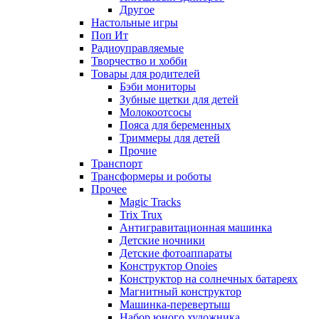
Другое
Настольные игры
Поп Ит
Радиоуправляемые
Творчество и хобби
Товары для родителей
Бэби мониторы
Зубные щетки для детей
Молокоотсосы
Пояса для беременных
Триммеры для детей
Прочие
Транспорт
Трансформеры и роботы
Прочее
Magic Tracks
Trix Trux
Антигравитационная машинка
Детские ночники
Детские фотоаппараты
Конструктор Onoies
Конструктор на солнечных батареях
Магнитный конструктор
Машинка-перевертыш
Набор юного художника