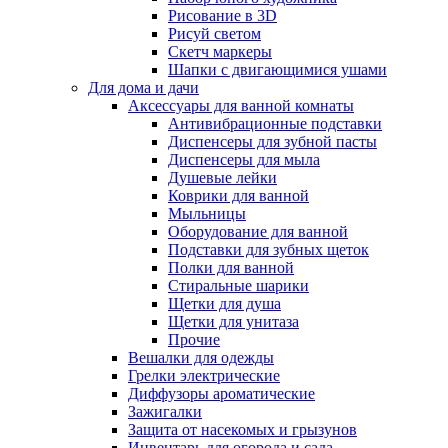
Рисование в 3D
Рисуй светом
Скетч маркеры
Шапки с двигающимися ушами
Для дома и дачи
Аксессуары для ванной комнаты
Антивибрационные подставки
Диспенсеры для зубной пасты
Диспенсеры для мыла
Душевые лейки
Коврики для ванной
Мыльницы
Оборудование для ванной
Подставки для зубных щеток
Полки для ванной
Стиральные шарики
Щетки для душа
Щетки для унитаза
Прочие
Вешалки для одежды
Грелки электрические
Диффузоры ароматические
Зажигалки
Защита от насекомых и грызунов
Инвентарь для огорода и сада