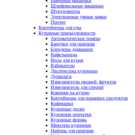
Швейные машинки
Шлифовальные машинки
Шуруповерты
Электронные умные замки
Прочее
Контейнеры для еды
Кухонные принадлежности
Автоматические помпы
Баночки для приправ
Блендеры домашние
Вафельницы
Весы для кухни
Взбиватели
Диспенсеры кухонные
Дуршлаги
Измельчители овощей, фруктов
Измельчитель для специй
Коврики на кухню
Контейнеры для пищевых продуктов
Кофеварки
Кухонные доски
Кухонные перчатки
Кухонные формы
Миксеры кухонные
Наборы для приправ