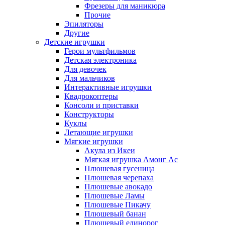
Фрезеры для маникюра
Прочие
Эпиляторы
Другие
Детские игрушки
Герои мультфильмов
Детская электроника
Для девочек
Для мальчиков
Интерактивные игрушки
Квадрокоптеры
Консоли и приставки
Конструкторы
Куклы
Летающие игрушки
Мягкие игрушки
Акула из Икеи
Мягкая игрушка Амонг Ас
Плюшевая гусеница
Плюшевая черепаха
Плюшевые авокадо
Плюшевые Ламы
Плюшевые Пикачу
Плюшевый банан
Плюшевый единорог