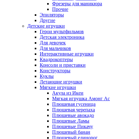
Фрезеры для маникюра
Прочие
Эпиляторы
Другие
Детские игрушки
Герои мультфильмов
Детская электроника
Для девочек
Для мальчиков
Интерактивные игрушки
Квадрокоптеры
Консоли и приставки
Конструкторы
Куклы
Летающие игрушки
Мягкие игрушки
Акула из Икеи
Мягкая игрушка Амонг Ас
Плюшевая гусеница
Плюшевая черепаха
Плюшевые авокадо
Плюшевые Ламы
Плюшевые Пикачу
Плюшевый банан
Плюшевый единорог