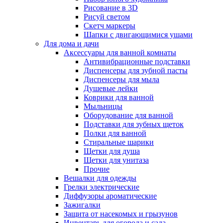
Рисование в 3D
Рисуй светом
Скетч маркеры
Шапки с двигающимися ушами
Для дома и дачи
Аксессуары для ванной комнаты
Антивибрационные подставки
Диспенсеры для зубной пасты
Диспенсеры для мыла
Душевые лейки
Коврики для ванной
Мыльницы
Оборудование для ванной
Подставки для зубных щеток
Полки для ванной
Стиральные шарики
Щетки для душа
Щетки для унитаза
Прочие
Вешалки для одежды
Грелки электрические
Диффузоры ароматические
Зажигалки
Защита от насекомых и грызунов
Инвентарь для огорода и сада