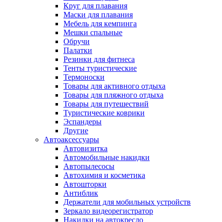
Круг для плавания
Маски для плавания
Мебель для кемпинга
Мешки спальные
Обручи
Палатки
Резинки для фитнеса
Тенты туристические
Термоноски
Товары для активного отдыха
Товары для пляжного отдыха
Товары для путешествий
Туристические коврики
Эспандеры
Другие
Автоаксессуары
Автовизитка
Автомобильные накидки
Автопылесосы
Автохимия и косметика
Автошторки
Антиблик
Держатели для мобильных устройств
Зеркало видеорегистратор
Накидки на автокресло