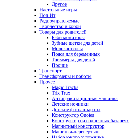
Другое
Настольные игры
Поп Ит
Радиоуправляемые
Творчество и хобби
Товары для родителей
Бэби мониторы
Зубные щетки для детей
Молокоотсосы
Пояса для беременных
Триммеры для детей
Прочие
Транспорт
Трансформеры и роботы
Прочее
Magic Tracks
Trix Trux
Антигравитационная машинка
Детские ночники
Детские фотоаппараты
Конструктор Onoies
Конструктор на солнечных батареях
Магнитный конструктор
Машинка-перевертыш
Набор юного художника