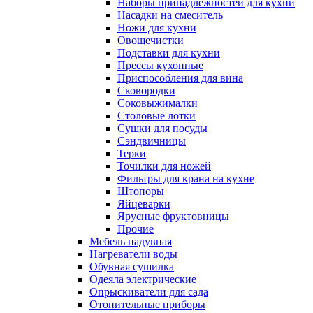
Наборы принадлежностей для кухни
Насадки на смеситель
Ножи для кухни
Овощечистки
Подставки для кухни
Прессы кухонные
Приспособления для вина
Сковородки
Соковыжималки
Столовые лотки
Сушки для посуды
Сэндвичницы
Терки
Точилки для ножей
Фильтры для крана на кухне
Штопоры
Яйцеварки
Ярусные фруктовницы
Прочие
Мебель надувная
Нагреватели воды
Обувная сушилка
Одеяла электрические
Опрыскиватели для сада
Отопительные приборы