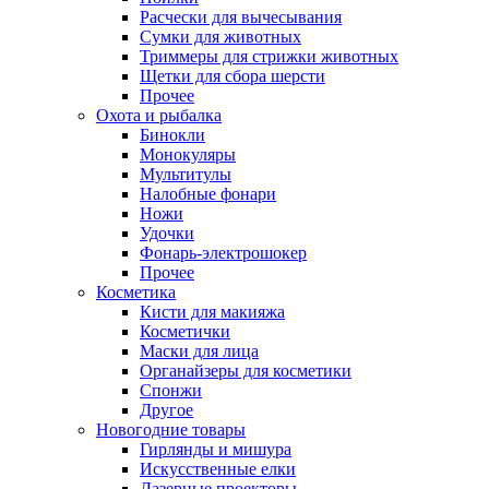
Расчески для вычесывания
Сумки для животных
Триммеры для стрижки животных
Щетки для сбора шерсти
Прочее
Охота и рыбалка
Бинокли
Монокуляры
Мультитулы
Налобные фонари
Ножи
Удочки
Фонарь-электрошокер
Прочее
Косметика
Кисти для макияжа
Косметички
Маски для лица
Органайзеры для косметики
Спонжи
Другое
Новогодние товары
Гирлянды и мишура
Искусственные елки
Лазерные проекторы