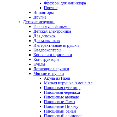
Фрезеры для маникюра
Прочие
Эпиляторы
Другие
Детские игрушки
Герои мультфильмов
Детская электроника
Для девочек
Для мальчиков
Интерактивные игрушки
Квадрокоптеры
Консоли и приставки
Конструкторы
Куклы
Летающие игрушки
Мягкие игрушки
Акула из Икеи
Мягкая игрушка Амонг Ас
Плюшевая гусеница
Плюшевая черепаха
Плюшевые авокадо
Плюшевые Ламы
Плюшевые Пикачу
Плюшевый банан
Плюшевый единорог