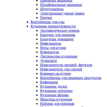
Швейные машинки
Шлифовальные машинки
Шуруповерты
Электронные умные замки
Прочее
Контейнеры для еды
Кухонные принадлежности
Автоматические помпы
Баночки для приправ
Блендеры домашние
Вафельницы
Весы для кухни
Взбиватели
Диспенсеры кухонные
Дуршлаги
Измельчители овощей, фруктов
Измельчитель для специй
Коврики на кухню
Контейнеры для пищевых продуктов
Кофеварки
Кухонные доски
Кухонные перчатки
Кухонные формы
Миксеры кухонные
Наборы для приправ