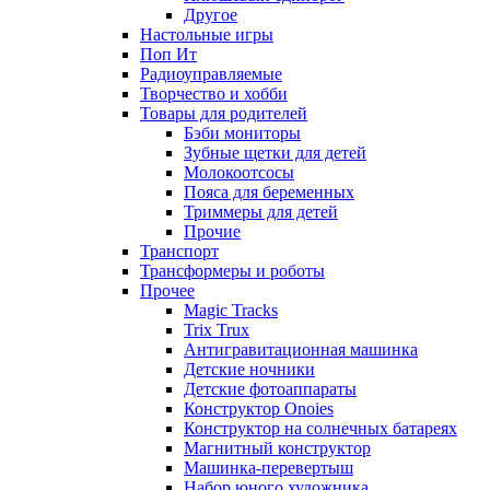
Другое
Настольные игры
Поп Ит
Радиоуправляемые
Творчество и хобби
Товары для родителей
Бэби мониторы
Зубные щетки для детей
Молокоотсосы
Пояса для беременных
Триммеры для детей
Прочие
Транспорт
Трансформеры и роботы
Прочее
Magic Tracks
Trix Trux
Антигравитационная машинка
Детские ночники
Детские фотоаппараты
Конструктор Onoies
Конструктор на солнечных батареях
Магнитный конструктор
Машинка-перевертыш
Набор юного художника