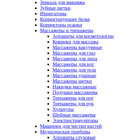
Зеркала для макияжа
Зубные щетки
Ирригаторы
Корректирующее белье
Корректоры осанки
Массажеры и тренажеры
Аппараты для косметологии
Коврики для массажа
Массажеры вакуумные
Массажеры для глаз
Массажеры для лица
Массажеры для ног
Массажеры для тела
Массажеры ударные
Массажеры щетки
Накидки массажные
Подушки массажеры
Тренажеры для ног
Тренажеры для рук
Хулахупы
Шейные массажеры
Электростимуляторы
Машинки для чистки кистей
Медицинские приборы
Аппараты слуховые