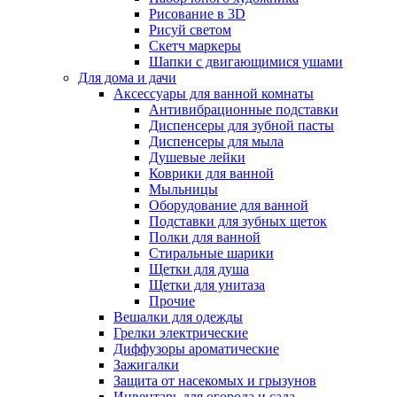
Рисование в 3D
Рисуй светом
Скетч маркеры
Шапки с двигающимися ушами
Для дома и дачи
Аксессуары для ванной комнаты
Антивибрационные подставки
Диспенсеры для зубной пасты
Диспенсеры для мыла
Душевые лейки
Коврики для ванной
Мыльницы
Оборудование для ванной
Подставки для зубных щеток
Полки для ванной
Стиральные шарики
Щетки для душа
Щетки для унитаза
Прочие
Вешалки для одежды
Грелки электрические
Диффузоры ароматические
Зажигалки
Защита от насекомых и грызунов
Инвентарь для огорода и сада