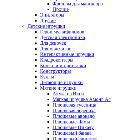
Фрезеры для маникюра
Прочие
Эпиляторы
Другие
Детские игрушки
Герои мультфильмов
Детская электроника
Для девочек
Для мальчиков
Интерактивные игрушки
Квадрокоптеры
Консоли и приставки
Конструкторы
Куклы
Летающие игрушки
Мягкие игрушки
Акула из Икеи
Мягкая игрушка Амонг Ас
Плюшевая гусеница
Плюшевая черепаха
Плюшевые авокадо
Плюшевые Ламы
Плюшевые Пикачу
Плюшевый банан
Плюшевый единорог