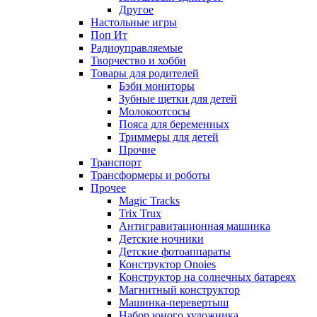
Другое
Настольные игры
Поп Ит
Радиоуправляемые
Творчество и хобби
Товары для родителей
Бэби мониторы
Зубные щетки для детей
Молокоотсосы
Пояса для беременных
Триммеры для детей
Прочие
Транспорт
Трансформеры и роботы
Прочее
Magic Tracks
Trix Trux
Антигравитационная машинка
Детские ночники
Детские фотоаппараты
Конструктор Onoies
Конструктор на солнечных батареях
Магнитный конструктор
Машинка-перевертыш
Набор юного художника