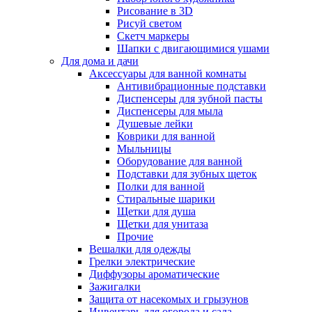
Рисование в 3D
Рисуй светом
Скетч маркеры
Шапки с двигающимися ушами
Для дома и дачи
Аксессуары для ванной комнаты
Антивибрационные подставки
Диспенсеры для зубной пасты
Диспенсеры для мыла
Душевые лейки
Коврики для ванной
Мыльницы
Оборудование для ванной
Подставки для зубных щеток
Полки для ванной
Стиральные шарики
Щетки для душа
Щетки для унитаза
Прочие
Вешалки для одежды
Грелки электрические
Диффузоры ароматические
Зажигалки
Защита от насекомых и грызунов
Инвентарь для огорода и сада