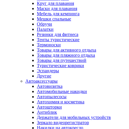
Круг для плавания
Маски для плавания
Мебель для кемпинга
Мешки спальные
Обручи
Палатки
Резинки для фитнеса
Тенты туристические
Термоноски
Товары для активного отдыха
Товары для пляжного отдыха
Товары для путешествий
Туристические коврики
Эспандеры
Другие
Автоаксессуары
Автовизитка
Автомобильные накидки
Автопылесосы
Автохимия и косметика
Автошторки
Антиблик
Держатели для мобильных устройств
Зеркало видеорегистратор
Накидки на автокресло