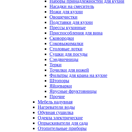
Наборы принадлежностей для кухни
Насадки на смеситель
Ножи для кухни
Овощечистки
Подставки для кухни
Прессы кухонные
Приспособления для вина
Сковородки
Соковыжималки
Столовые лотки
Сушки для посуды
Сэндвичницы
Терки
Точилки для ножей
Фильтры для крана на кухне
Штопоры
Яйцеварки
Ярусные фруктовницы
Прочие
Мебель надувная
Нагреватели воды
Обувная сушилка
Одеяла электрические
Опрыскиватели для сада
Отопительные приборы