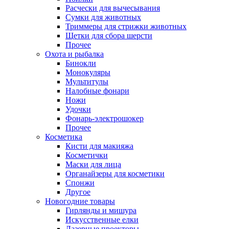
Расчески для вычесывания
Сумки для животных
Триммеры для стрижки животных
Щетки для сбора шерсти
Прочее
Охота и рыбалка
Бинокли
Монокуляры
Мультитулы
Налобные фонари
Ножи
Удочки
Фонарь-электрошокер
Прочее
Косметика
Кисти для макияжа
Косметички
Маски для лица
Органайзеры для косметики
Спонжи
Другое
Новогодние товары
Гирлянды и мишура
Искусственные елки
Лазерные проекторы