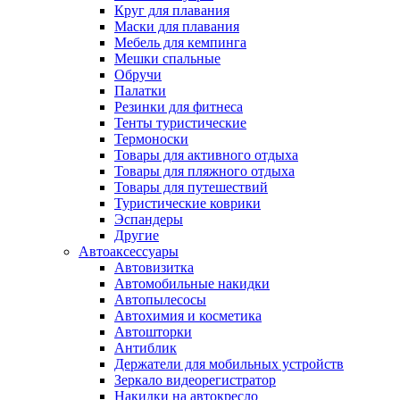
Круг для плавания
Маски для плавания
Мебель для кемпинга
Мешки спальные
Обручи
Палатки
Резинки для фитнеса
Тенты туристические
Термоноски
Товары для активного отдыха
Товары для пляжного отдыха
Товары для путешествий
Туристические коврики
Эспандеры
Другие
Автоаксессуары
Автовизитка
Автомобильные накидки
Автопылесосы
Автохимия и косметика
Автошторки
Антиблик
Держатели для мобильных устройств
Зеркало видеорегистратор
Накидки на автокресло