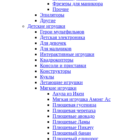
Фрезеры для маникюра
Прочие
Эпиляторы
Другие
Детские игрушки
Герои мультфильмов
Детская электроника
Для девочек
Для мальчиков
Интерактивные игрушки
Квадрокоптеры
Консоли и приставки
Конструкторы
Куклы
Летающие игрушки
Мягкие игрушки
Акула из Икеи
Мягкая игрушка Амонг Ас
Плюшевая гусеница
Плюшевая черепаха
Плюшевые авокадо
Плюшевые Ламы
Плюшевые Пикачу
Плюшевый банан
Плюшевый единорог