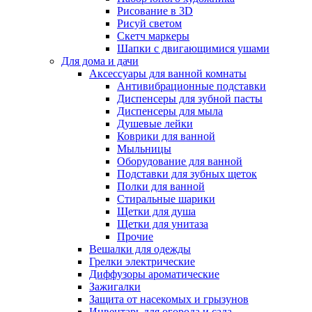
Рисование в 3D
Рисуй светом
Скетч маркеры
Шапки с двигающимися ушами
Для дома и дачи
Аксессуары для ванной комнаты
Антивибрационные подставки
Диспенсеры для зубной пасты
Диспенсеры для мыла
Душевые лейки
Коврики для ванной
Мыльницы
Оборудование для ванной
Подставки для зубных щеток
Полки для ванной
Стиральные шарики
Щетки для душа
Щетки для унитаза
Прочие
Вешалки для одежды
Грелки электрические
Диффузоры ароматические
Зажигалки
Защита от насекомых и грызунов
Инвентарь для огорода и сада