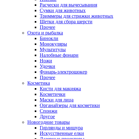
Расчески для вычесывания
Сумки для животных
Триммеры для стрижки животных
Щетки для сбора шерсти
Прочее
Охота и рыбалка
Бинокли
Монокуляры
Мультитулы
Налобные фонари
Ножи
Удочки
Фонарь-электрошокер
Прочее
Косметика
Кисти для макияжа
Косметички
Маски для лица
Органайзеры для косметики
Спонжи
Другое
Новогодние товары
Гирлянды и мишура
Искусственные елки
Лазерные проекторы