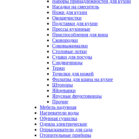
Наборы принадлежностей для кухни
Насадки на смеситель
Ножи для кухни
Овощечистки
Подставки для кухни
Прессы кухонные
Приспособления для вина
Сковородки
Соковыжималки
Столовые лотки
Сушки для посуды
Сэндвичницы
Терки
Точилки для ножей
Фильтры для крана на кухне
Штопоры
Яйцеварки
Ярусные фруктовницы
Прочие
Мебель надувная
Нагреватели воды
Обувная сушилка
Одеяла электрические
Опрыскиватели для сада
Отопительные приборы