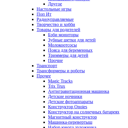
Другое
Настольные игры
Поп Ит
Радиоуправляемые
Творчество и хобби
Товары для родителей
Бэби мониторы
Зубные щетки для детей
Молокоотсосы
Пояса для беременных
Триммеры для детей
Прочие
Транспорт
Трансформеры и роботы
Прочее
Magic Tracks
Trix Trux
Антигравитационная машинка
Детские ночники
Детские фотоаппараты
Конструктор Onoies
Конструктор на солнечных батареях
Магнитный конструктор
Машинка-перевертыш
Набор юного художника