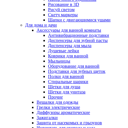
Рисование в 3D
Рисуй светом
Скетч маркеры
Шапки с двигающимися ушами
Для дома и дачи
Аксессуары для ванной комнаты
Антивибрационные подставки
Диспенсеры для зубной пасты
Диспенсеры для мыла
Душевые лейки
Коврики для ванной
Мыльницы
Оборудование для ванной
Подставки для зубных щеток
Полки для ванной
Стиральные шарики
Щетки для душа
Щетки для унитаза
Прочие
Вешалки для одежды
Грелки электрические
Диффузоры ароматические
Зажигалки
Защита от насекомых и грызунов
Инвентарь для огорода и сада