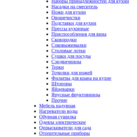
Наборы принадлежностей для кухни
Насадки на смеситель
Ножи для кухни
Овощечистки
Подставки для кухни
Прессы кухонные
Приспособления для вина
Сковородки
Соковыжималки
Столовые лотки
Сушки для посуды
Сэндвичницы
Терки
Точилки для ножей
Фильтры для крана на кухне
Штопоры
Яйцеварки
Ярусные фруктовницы
Прочие
Мебель надувная
Нагреватели воды
Обувная сушилка
Одеяла электрические
Опрыскиватели для сада
Отопительные приборы