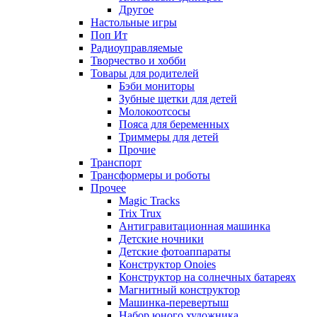
Другое
Настольные игры
Поп Ит
Радиоуправляемые
Творчество и хобби
Товары для родителей
Бэби мониторы
Зубные щетки для детей
Молокоотсосы
Пояса для беременных
Триммеры для детей
Прочие
Транспорт
Трансформеры и роботы
Прочее
Magic Tracks
Trix Trux
Антигравитационная машинка
Детские ночники
Детские фотоаппараты
Конструктор Onoies
Конструктор на солнечных батареях
Магнитный конструктор
Машинка-перевертыш
Набор юного художника