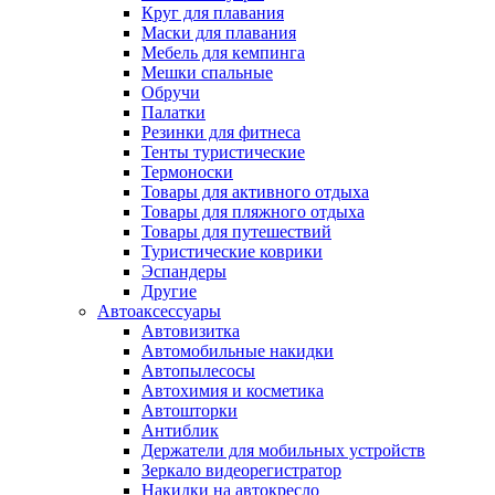
Круг для плавания
Маски для плавания
Мебель для кемпинга
Мешки спальные
Обручи
Палатки
Резинки для фитнеса
Тенты туристические
Термоноски
Товары для активного отдыха
Товары для пляжного отдыха
Товары для путешествий
Туристические коврики
Эспандеры
Другие
Автоаксессуары
Автовизитка
Автомобильные накидки
Автопылесосы
Автохимия и косметика
Автошторки
Антиблик
Держатели для мобильных устройств
Зеркало видеорегистратор
Накидки на автокресло