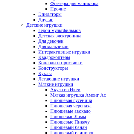
Фрезеры для маникюра
Прочие
Эпиляторы
Другие
Детские игрушки
Герои мультфильмов
Детская электроника
Для девочек
Для мальчиков
Интерактивные игрушки
Квадрокоптеры
Консоли и приставки
Конструкторы
Куклы
Летающие игрушки
Мягкие игрушки
Акула из Икеи
Мягкая игрушка Амонг Ас
Плюшевая гусеница
Плюшевая черепаха
Плюшевые авокадо
Плюшевые Ламы
Плюшевые Пикачу
Плюшевый банан
Плюшевый единорог