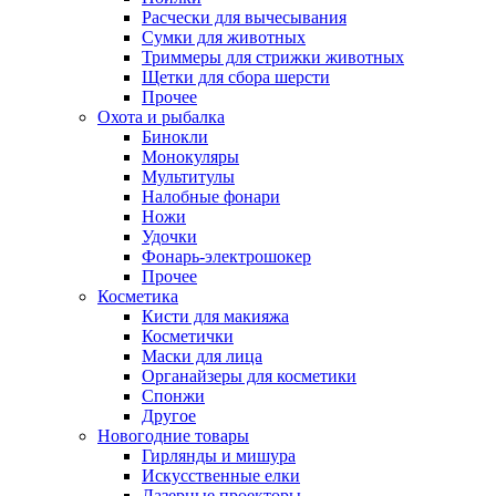
Расчески для вычесывания
Сумки для животных
Триммеры для стрижки животных
Щетки для сбора шерсти
Прочее
Охота и рыбалка
Бинокли
Монокуляры
Мультитулы
Налобные фонари
Ножи
Удочки
Фонарь-электрошокер
Прочее
Косметика
Кисти для макияжа
Косметички
Маски для лица
Органайзеры для косметики
Спонжи
Другое
Новогодние товары
Гирлянды и мишура
Искусственные елки
Лазерные проекторы