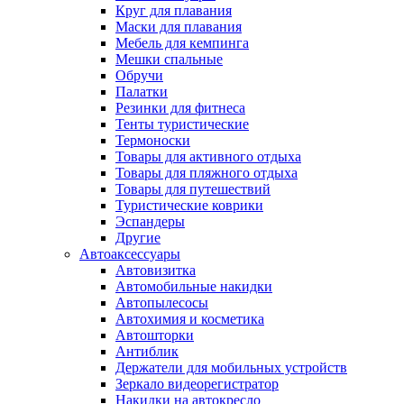
Круг для плавания
Маски для плавания
Мебель для кемпинга
Мешки спальные
Обручи
Палатки
Резинки для фитнеса
Тенты туристические
Термоноски
Товары для активного отдыха
Товары для пляжного отдыха
Товары для путешествий
Туристические коврики
Эспандеры
Другие
Автоаксессуары
Автовизитка
Автомобильные накидки
Автопылесосы
Автохимия и косметика
Автошторки
Антиблик
Держатели для мобильных устройств
Зеркало видеорегистратор
Накидки на автокресло