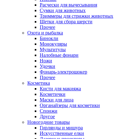
Расчески для вычесывания
Сумки для животных
Триммеры для стрижки животных
Щетки для сбора шерсти
Прочее
Охота и рыбалка
Бинокли
Монокуляры
Мультитулы
Налобные фонари
Ножи
Удочки
Фонарь-электрошокер
Прочее
Косметика
Кисти для макияжа
Косметички
Маски для лица
Органайзеры для косметики
Спонжи
Другое
Новогодние товары
Гирлянды и мишура
Искусственные елки
Лазерные проекторы