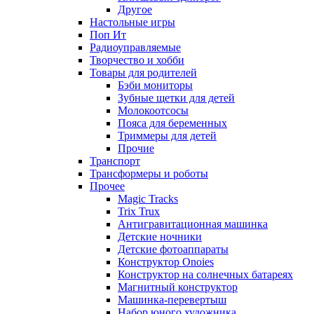
Другое
Настольные игры
Поп Ит
Радиоуправляемые
Творчество и хобби
Товары для родителей
Бэби мониторы
Зубные щетки для детей
Молокоотсосы
Пояса для беременных
Триммеры для детей
Прочие
Транспорт
Трансформеры и роботы
Прочее
Magic Tracks
Trix Trux
Антигравитационная машинка
Детские ночники
Детские фотоаппараты
Конструктор Onoies
Конструктор на солнечных батареях
Магнитный конструктор
Машинка-перевертыш
Набор юного художника