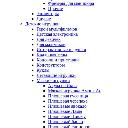
Фрезеры для маникюра
Прочие
Эпиляторы
Другие
Детские игрушки
Герои мультфильмов
Детская электроника
Для девочек
Для мальчиков
Интерактивные игрушки
Квадрокоптеры
Консоли и приставки
Конструкторы
Куклы
Летающие игрушки
Мягкие игрушки
Акула из Икеи
Мягкая игрушка Амонг Ас
Плюшевая гусеница
Плюшевая черепаха
Плюшевые авокадо
Плюшевые Ламы
Плюшевые Пикачу
Плюшевый банан
Плюшевый единорог