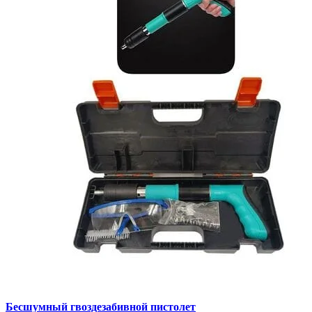
Бесшумный гвоздезабивной пистолет