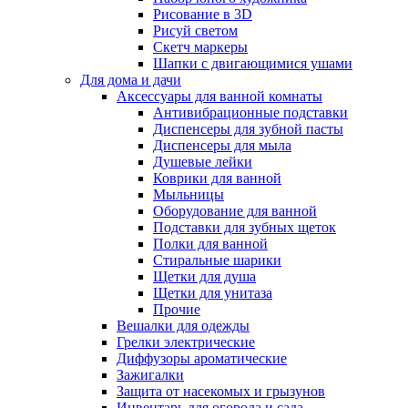
Рисование в 3D
Рисуй светом
Скетч маркеры
Шапки с двигающимися ушами
Для дома и дачи
Аксессуары для ванной комнаты
Антивибрационные подставки
Диспенсеры для зубной пасты
Диспенсеры для мыла
Душевые лейки
Коврики для ванной
Мыльницы
Оборудование для ванной
Подставки для зубных щеток
Полки для ванной
Стиральные шарики
Щетки для душа
Щетки для унитаза
Прочие
Вешалки для одежды
Грелки электрические
Диффузоры ароматические
Зажигалки
Защита от насекомых и грызунов
Инвентарь для огорода и сада