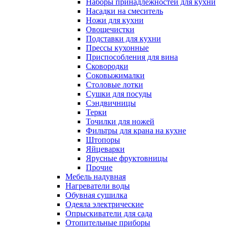
Наборы принадлежностей для кухни
Насадки на смеситель
Ножи для кухни
Овощечистки
Подставки для кухни
Прессы кухонные
Приспособления для вина
Сковородки
Соковыжималки
Столовые лотки
Сушки для посуды
Сэндвичницы
Терки
Точилки для ножей
Фильтры для крана на кухне
Штопоры
Яйцеварки
Ярусные фруктовницы
Прочие
Мебель надувная
Нагреватели воды
Обувная сушилка
Одеяла электрические
Опрыскиватели для сада
Отопительные приборы