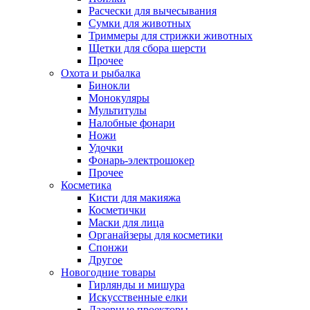
Расчески для вычесывания
Сумки для животных
Триммеры для стрижки животных
Щетки для сбора шерсти
Прочее
Охота и рыбалка
Бинокли
Монокуляры
Мультитулы
Налобные фонари
Ножи
Удочки
Фонарь-электрошокер
Прочее
Косметика
Кисти для макияжа
Косметички
Маски для лица
Органайзеры для косметики
Спонжи
Другое
Новогодние товары
Гирлянды и мишура
Искусственные елки
Лазерные проекторы