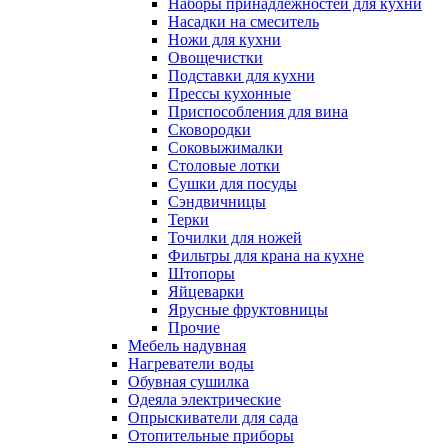
Наборы принадлежностей для кухни
Насадки на смеситель
Ножи для кухни
Овощечистки
Подставки для кухни
Прессы кухонные
Приспособления для вина
Сковородки
Соковыжималки
Столовые лотки
Сушки для посуды
Сэндвичницы
Терки
Точилки для ножей
Фильтры для крана на кухне
Штопоры
Яйцеварки
Ярусные фруктовницы
Прочие
Мебель надувная
Нагреватели воды
Обувная сушилка
Одеяла электрические
Опрыскиватели для сада
Отопительные приборы