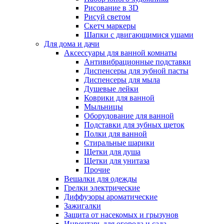
Рисование в 3D
Рисуй светом
Скетч маркеры
Шапки с двигающимися ушами
Для дома и дачи
Аксессуары для ванной комнаты
Антивибрационные подставки
Диспенсеры для зубной пасты
Диспенсеры для мыла
Душевые лейки
Коврики для ванной
Мыльницы
Оборудование для ванной
Подставки для зубных щеток
Полки для ванной
Стиральные шарики
Щетки для душа
Щетки для унитаза
Прочие
Вешалки для одежды
Грелки электрические
Диффузоры ароматические
Зажигалки
Защита от насекомых и грызунов
Инвентарь для огорода и сада