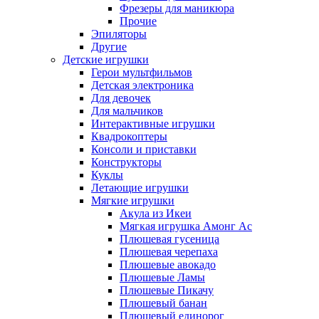
Фрезеры для маникюра
Прочие
Эпиляторы
Другие
Детские игрушки
Герои мультфильмов
Детская электроника
Для девочек
Для мальчиков
Интерактивные игрушки
Квадрокоптеры
Консоли и приставки
Конструкторы
Куклы
Летающие игрушки
Мягкие игрушки
Акула из Икеи
Мягкая игрушка Амонг Ас
Плюшевая гусеница
Плюшевая черепаха
Плюшевые авокадо
Плюшевые Ламы
Плюшевые Пикачу
Плюшевый банан
Плюшевый единорог