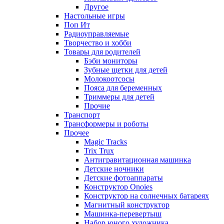
Другое
Настольные игры
Поп Ит
Радиоуправляемые
Творчество и хобби
Товары для родителей
Бэби мониторы
Зубные щетки для детей
Молокоотсосы
Пояса для беременных
Триммеры для детей
Прочие
Транспорт
Трансформеры и роботы
Прочее
Magic Tracks
Trix Trux
Антигравитационная машинка
Детские ночники
Детские фотоаппараты
Конструктор Onoies
Конструктор на солнечных батареях
Магнитный конструктор
Машинка-перевертыш
Набор юного художника