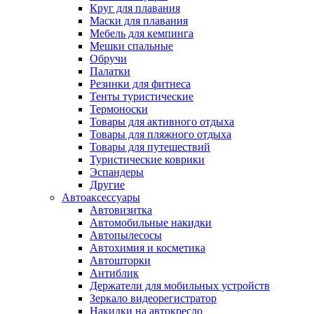
Круг для плавания
Маски для плавания
Мебель для кемпинга
Мешки спальные
Обручи
Палатки
Резинки для фитнеса
Тенты туристические
Термоноски
Товары для активного отдыха
Товары для пляжного отдыха
Товары для путешествий
Туристические коврики
Эспандеры
Другие
Автоаксессуары
Автовизитка
Автомобильные накидки
Автопылесосы
Автохимия и косметика
Автошторки
Антиблик
Держатели для мобильных устройств
Зеркало видеорегистратор
Накидки на автокресло