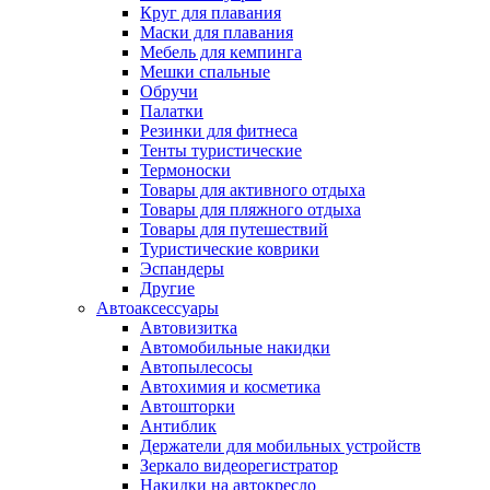
Круг для плавания
Маски для плавания
Мебель для кемпинга
Мешки спальные
Обручи
Палатки
Резинки для фитнеса
Тенты туристические
Термоноски
Товары для активного отдыха
Товары для пляжного отдыха
Товары для путешествий
Туристические коврики
Эспандеры
Другие
Автоаксессуары
Автовизитка
Автомобильные накидки
Автопылесосы
Автохимия и косметика
Автошторки
Антиблик
Держатели для мобильных устройств
Зеркало видеорегистратор
Накидки на автокресло