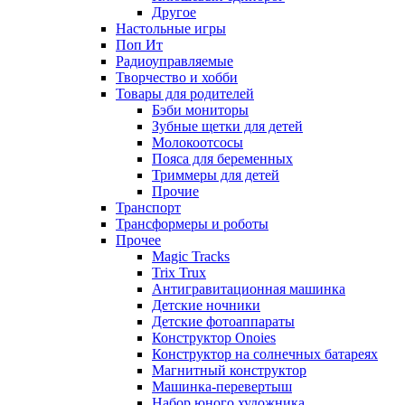
Другое
Настольные игры
Поп Ит
Радиоуправляемые
Творчество и хобби
Товары для родителей
Бэби мониторы
Зубные щетки для детей
Молокоотсосы
Пояса для беременных
Триммеры для детей
Прочие
Транспорт
Трансформеры и роботы
Прочее
Magic Tracks
Trix Trux
Антигравитационная машинка
Детские ночники
Детские фотоаппараты
Конструктор Onoies
Конструктор на солнечных батареях
Магнитный конструктор
Машинка-перевертыш
Набор юного художника