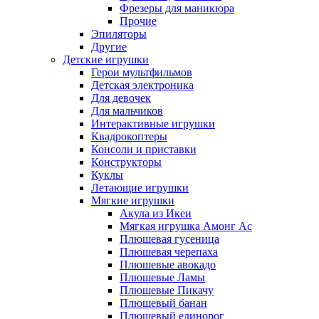
Фрезеры для маникюра
Прочие
Эпиляторы
Другие
Детские игрушки
Герои мультфильмов
Детская электроника
Для девочек
Для мальчиков
Интерактивные игрушки
Квадрокоптеры
Консоли и приставки
Конструкторы
Куклы
Летающие игрушки
Мягкие игрушки
Акула из Икеи
Мягкая игрушка Амонг Ас
Плюшевая гусеница
Плюшевая черепаха
Плюшевые авокадо
Плюшевые Ламы
Плюшевые Пикачу
Плюшевый банан
Плюшевый единорог