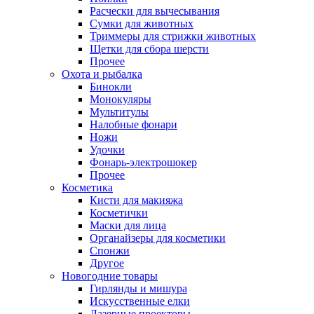
Расчески для вычесывания
Сумки для животных
Триммеры для стрижки животных
Щетки для сбора шерсти
Прочее
Охота и рыбалка
Бинокли
Монокуляры
Мультитулы
Налобные фонари
Ножи
Удочки
Фонарь-электрошокер
Прочее
Косметика
Кисти для макияжа
Косметички
Маски для лица
Органайзеры для косметики
Спонжи
Другое
Новогодние товары
Гирлянды и мишура
Искусственные елки
Лазерные проекторы