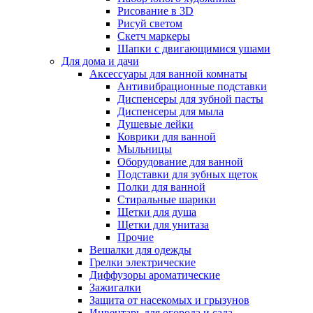
Рисование в 3D
Рисуй светом
Скетч маркеры
Шапки с двигающимися ушами
Для дома и дачи
Аксессуары для ванной комнаты
Антивибрационные подставки
Диспенсеры для зубной пасты
Диспенсеры для мыла
Душевые лейки
Коврики для ванной
Мыльницы
Оборудование для ванной
Подставки для зубных щеток
Полки для ванной
Стиральные шарики
Щетки для душа
Щетки для унитаза
Прочие
Вешалки для одежды
Грелки электрические
Диффузоры ароматические
Зажигалки
Защита от насекомых и грызунов
Инвентарь для огорода и сада