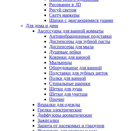
Рисование в 3D
Рисуй светом
Скетч маркеры
Шапки с двигающимися ушами
Для дома и дачи
Аксессуары для ванной комнаты
Антивибрационные подставки
Диспенсеры для зубной пасты
Диспенсеры для мыла
Душевые лейки
Коврики для ванной
Мыльницы
Оборудование для ванной
Подставки для зубных щеток
Полки для ванной
Стиральные шарики
Щетки для душа
Щетки для унитаза
Прочие
Вешалки для одежды
Грелки электрические
Диффузоры ароматические
Зажигалки
Защита от насекомых и грызунов
Инвентарь для огорода и сада