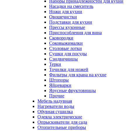
Наборы принадлежностей для кухни
Насадки на смеситель
Ножи для кухни
Овощечистки
Подставки для кухни
Прессы кухонные
Приспособления для вина
Сковородки
Соковыжималки
Столовые лотки
Сушки для посуды
Сэндвичницы
Терки
Точилки для ножей
Фильтры для крана на кухне
Штопоры
Яйцеварки
Ярусные фруктовницы
Прочие
Мебель надувная
Нагреватели воды
Обувная сушилка
Одеяла электрические
Опрыскиватели для сада
Отопительные приборы