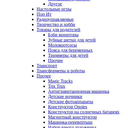
Другое
Настольные игры
Поп Ит
Радиоуправляемые
Творчество и хобби
Товары для родителей
Бэби мониторы
Зубные щетки для детей
Молокоотсосы
Пояса для беременных
Триммеры для детей
Прочие
Транспорт
Трансформеры и роботы
Прочее
Magic Tracks
Trix Trux
Антигравитационная машинка
Детские ночники
Детские фотоаппараты
Конструктор Onoies
Конструктор на солнечных батареях
Магнитный конструктор
Машинка-перевертыш
Набор юного художника