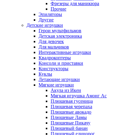
Фрезеры для маникюра
Прочие
Эпиляторы
Другие
Детские игрушки
Герои мультфильмов
Детская электроника
Для девочек
Для мальчиков
Интерактивные игрушки
Квадрокоптеры
Консоли и приставки
Конструкторы
Куклы
Летающие игрушки
Мягкие игрушки
Акула из Икеи
Мягкая игрушка Амонг Ас
Плюшевая гусеница
Плюшевая черепаха
Плюшевые авокадо
Плюшевые Ламы
Плюшевые Пикачу
Плюшевый банан
Плюшевый единорог