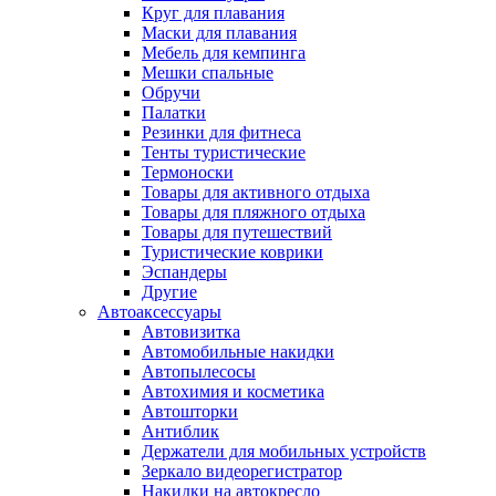
Круг для плавания
Маски для плавания
Мебель для кемпинга
Мешки спальные
Обручи
Палатки
Резинки для фитнеса
Тенты туристические
Термоноски
Товары для активного отдыха
Товары для пляжного отдыха
Товары для путешествий
Туристические коврики
Эспандеры
Другие
Автоаксессуары
Автовизитка
Автомобильные накидки
Автопылесосы
Автохимия и косметика
Автошторки
Антиблик
Держатели для мобильных устройств
Зеркало видеорегистратор
Накидки на автокресло