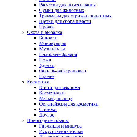
Расчески для вычесывания
Сумки для животных
Триммеры для стрижки животных
Щетки для сбора шерсти
Прочее
Охота и рыбалка
Бинокли
Монокуляры
Мультитулы
Налобные фонари
Ножи
Удочки
Фонарь-электрошокер
Прочее
Косметика
Кисти для макияжа
Косметички
Маски для лица
Органайзеры для косметики
Спонжи
Другое
Новогодние товары
Гирлянды и мишура
Искусственные елки
Лазерные проекторы