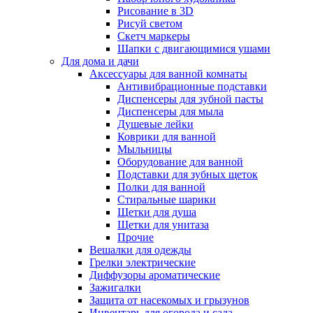
Рисование в 3D
Рисуй светом
Скетч маркеры
Шапки с двигающимися ушами
Для дома и дачи
Аксессуары для ванной комнаты
Антивибрационные подставки
Диспенсеры для зубной пасты
Диспенсеры для мыла
Душевые лейки
Коврики для ванной
Мыльницы
Оборудование для ванной
Подставки для зубных щеток
Полки для ванной
Стиральные шарики
Щетки для душа
Щетки для унитаза
Прочие
Вешалки для одежды
Грелки электрические
Диффузоры ароматические
Зажигалки
Защита от насекомых и грызунов
Инвентарь для огорода и сада