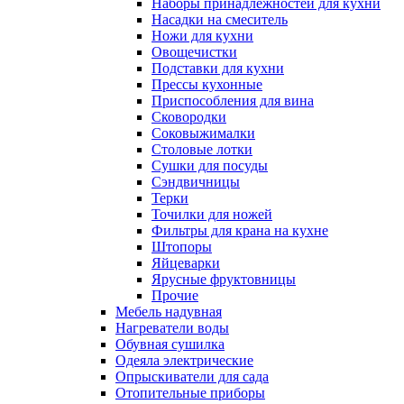
Наборы принадлежностей для кухни
Насадки на смеситель
Ножи для кухни
Овощечистки
Подставки для кухни
Прессы кухонные
Приспособления для вина
Сковородки
Соковыжималки
Столовые лотки
Сушки для посуды
Сэндвичницы
Терки
Точилки для ножей
Фильтры для крана на кухне
Штопоры
Яйцеварки
Ярусные фруктовницы
Прочие
Мебель надувная
Нагреватели воды
Обувная сушилка
Одеяла электрические
Опрыскиватели для сада
Отопительные приборы