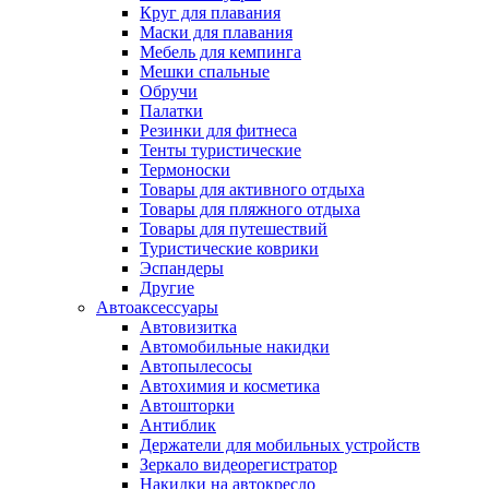
Круг для плавания
Маски для плавания
Мебель для кемпинга
Мешки спальные
Обручи
Палатки
Резинки для фитнеса
Тенты туристические
Термоноски
Товары для активного отдыха
Товары для пляжного отдыха
Товары для путешествий
Туристические коврики
Эспандеры
Другие
Автоаксессуары
Автовизитка
Автомобильные накидки
Автопылесосы
Автохимия и косметика
Автошторки
Антиблик
Держатели для мобильных устройств
Зеркало видеорегистратор
Накидки на автокресло