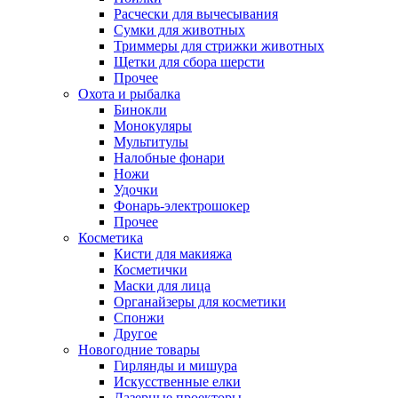
Расчески для вычесывания
Сумки для животных
Триммеры для стрижки животных
Щетки для сбора шерсти
Прочее
Охота и рыбалка
Бинокли
Монокуляры
Мультитулы
Налобные фонари
Ножи
Удочки
Фонарь-электрошокер
Прочее
Косметика
Кисти для макияжа
Косметички
Маски для лица
Органайзеры для косметики
Спонжи
Другое
Новогодние товары
Гирлянды и мишура
Искусственные елки
Лазерные проекторы