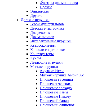
Фрезеры для маникюра
Прочие
Эпиляторы
Другие
Детские игрушки
Герои мультфильмов
Детская электроника
Для девочек
Для мальчиков
Интерактивные игрушки
Квадрокоптеры
Консоли и приставки
Конструкторы
Куклы
Летающие игрушки
Мягкие игрушки
Акула из Икеи
Мягкая игрушка Амонг Ас
Плюшевая гусеница
Плюшевая черепаха
Плюшевые авокадо
Плюшевые Ламы
Плюшевые Пикачу
Плюшевый банан
Плюшевый единорог