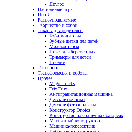
Другое
Настольные игры
Поп Ит
Радиоуправляемые
Творчество и хобби
Товары для родителей
Бэби мониторы
Зубные щетки для детей
Молокоотсосы
Пояса для беременных
Триммеры для детей
Прочие
Транспорт
Трансформеры и роботы
Прочее
Magic Tracks
Trix Trux
Антигравитационная машинка
Детские ночники
Детские фотоаппараты
Конструктор Onoies
Конструктор на солнечных батареях
Магнитный конструктор
Машинка-перевертыш
Набор юного художника