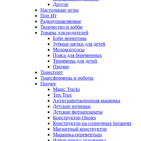
Другое
Настольные игры
Поп Ит
Радиоуправляемые
Творчество и хобби
Товары для родителей
Бэби мониторы
Зубные щетки для детей
Молокоотсосы
Пояса для беременных
Триммеры для детей
Прочие
Транспорт
Трансформеры и роботы
Прочее
Magic Tracks
Trix Trux
Антигравитационная машинка
Детские ночники
Детские фотоаппараты
Конструктор Onoies
Конструктор на солнечных батареях
Магнитный конструктор
Машинка-перевертыш
Набор юного художника