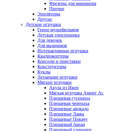
Фрезеры для маникюра
Прочие
Эпиляторы
Другие
Детские игрушки
Герои мультфильмов
Детская электроника
Для девочек
Для мальчиков
Интерактивные игрушки
Квадрокоптеры
Консоли и приставки
Конструкторы
Куклы
Летающие игрушки
Мягкие игрушки
Акула из Икеи
Мягкая игрушка Амонг Ас
Плюшевая гусеница
Плюшевая черепаха
Плюшевые авокадо
Плюшевые Ламы
Плюшевые Пикачу
Плюшевый банан
Плюшевый единорог