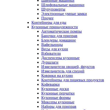
Швейные машинки
Шлифовальные машинки
Шуруповерты
Электронные умные замки
Прочее
Контейнеры для еды
Кухонные принадлежности
Автоматические помпы
Баночки для приправ
Блендеры домашние
Вафельницы
Весы для кухни
Взбиватели
Диспенсеры кухонные
Дуршлаги
Измельчители овощей, фруктов
Измельчитель для специй
Коврики на кухню
Контейнеры для пищевых продуктов
Кофеварки
Кухонные доски
Кухонные перчатки
Кухонные формы
Миксеры кухонные
Наборы для приправ