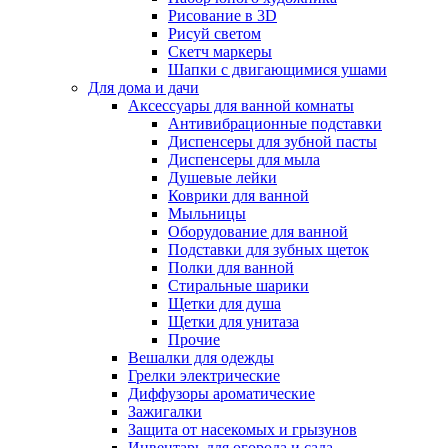
Рисование в 3D
Рисуй светом
Скетч маркеры
Шапки с двигающимися ушами
Для дома и дачи
Аксессуары для ванной комнаты
Антивибрационные подставки
Диспенсеры для зубной пасты
Диспенсеры для мыла
Душевые лейки
Коврики для ванной
Мыльницы
Оборудование для ванной
Подставки для зубных щеток
Полки для ванной
Стиральные шарики
Щетки для душа
Щетки для унитаза
Прочие
Вешалки для одежды
Грелки электрические
Диффузоры ароматические
Зажигалки
Защита от насекомых и грызунов
Инвентарь для огорода и сада