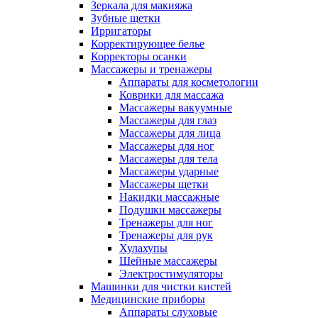
Зеркала для макияжа
Зубные щетки
Ирригаторы
Корректирующее белье
Корректоры осанки
Массажеры и тренажеры
Аппараты для косметологии
Коврики для массажа
Массажеры вакуумные
Массажеры для глаз
Массажеры для лица
Массажеры для ног
Массажеры для тела
Массажеры ударные
Массажеры щетки
Накидки массажные
Подушки массажеры
Тренажеры для ног
Тренажеры для рук
Хулахупы
Шейные массажеры
Электростимуляторы
Машинки для чистки кистей
Медицинские приборы
Аппараты слуховые