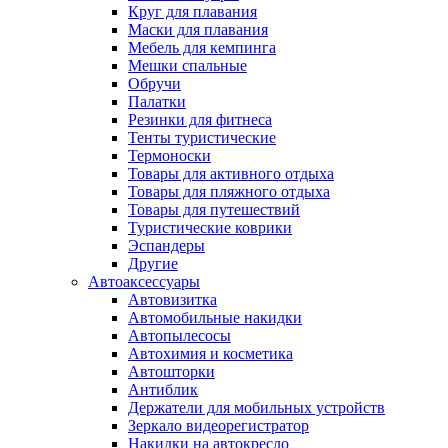
Круг для плавания
Маски для плавания
Мебель для кемпинга
Мешки спальные
Обручи
Палатки
Резинки для фитнеса
Тенты туристические
Термоноски
Товары для активного отдыха
Товары для пляжного отдыха
Товары для путешествий
Туристические коврики
Эспандеры
Другие
Автоаксессуары
Автовизитка
Автомобильные накидки
Автопылесосы
Автохимия и косметика
Автошторки
Антиблик
Держатели для мобильных устройств
Зеркало видеорегистратор
Накидки на автокресло