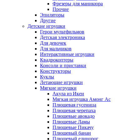
Фрезеры для маникюра
Прочие
Эпиляторы
Другие
Детские игрушки
Герои мультфильмов
Детская электроника
Для девочек
Для мальчиков
Интерактивные игрушки
Квадрокоптеры
Консоли и приставки
Конструкторы
Куклы
Летающие игрушки
Мягкие игрушки
Акула из Икеи
Мягкая игрушка Амонг Ас
Плюшевая гусеница
Плюшевая черепаха
Плюшевые авокадо
Плюшевые Ламы
Плюшевые Пикачу
Плюшевый банан
Плюшевый единорог