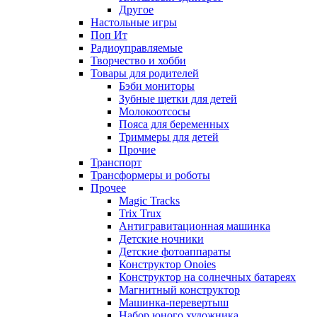
Другое
Настольные игры
Поп Ит
Радиоуправляемые
Творчество и хобби
Товары для родителей
Бэби мониторы
Зубные щетки для детей
Молокоотсосы
Пояса для беременных
Триммеры для детей
Прочие
Транспорт
Трансформеры и роботы
Прочее
Magic Tracks
Trix Trux
Антигравитационная машинка
Детские ночники
Детские фотоаппараты
Конструктор Onoies
Конструктор на солнечных батареях
Магнитный конструктор
Машинка-перевертыш
Набор юного художника