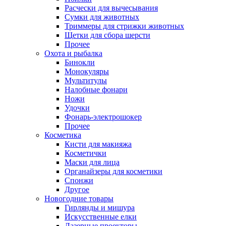
Расчески для вычесывания
Сумки для животных
Триммеры для стрижки животных
Щетки для сбора шерсти
Прочее
Охота и рыбалка
Бинокли
Монокуляры
Мультитулы
Налобные фонари
Ножи
Удочки
Фонарь-электрошокер
Прочее
Косметика
Кисти для макияжа
Косметички
Маски для лица
Органайзеры для косметики
Спонжи
Другое
Новогодние товары
Гирлянды и мишура
Искусственные елки
Лазерные проекторы