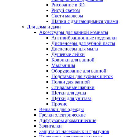
Рисование в 3D
Рисуй светом
Скетч маркеры
Шапки с двигающимися ушами
Для дома и дачи
Аксессуары для ванной комнаты
Антивибрационные подставки
Диспенсеры для зубной пасты
Диспенсеры для мыла
Душевые лейки
Коврики для ванной
Мыльницы
Оборудование для ванной
Подставки для зубных щеток
Полки для ванной
Стиральные шарики
Щетки для душа
Щетки для унитаза
Прочие
Вешалки для одежды
Грелки электрические
Диффузоры ароматические
Зажигалки
Защита от насекомых и грызунов
Инвентарь для огорода и сада