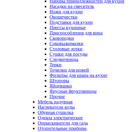
Наборы принадлежностей для кухни
Насадки на смеситель
Ножи для кухни
Овощечистки
Подставки для кухни
Прессы кухонные
Приспособления для вина
Сковородки
Соковыжималки
Столовые лотки
Сушки для посуды
Сэндвичницы
Терки
Точилки для ножей
Фильтры для крана на кухне
Штопоры
Яйцеварки
Ярусные фруктовницы
Прочие
Мебель надувная
Нагреватели воды
Обувная сушилка
Одеяла электрические
Опрыскиватели для сада
Отопительные приборы