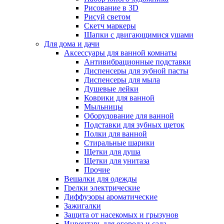
Рисование в 3D
Рисуй светом
Скетч маркеры
Шапки с двигающимися ушами
Для дома и дачи
Аксессуары для ванной комнаты
Антивибрационные подставки
Диспенсеры для зубной пасты
Диспенсеры для мыла
Душевые лейки
Коврики для ванной
Мыльницы
Оборудование для ванной
Подставки для зубных щеток
Полки для ванной
Стиральные шарики
Щетки для душа
Щетки для унитаза
Прочие
Вешалки для одежды
Грелки электрические
Диффузоры ароматические
Зажигалки
Защита от насекомых и грызунов
Инвентарь для огорода и сада