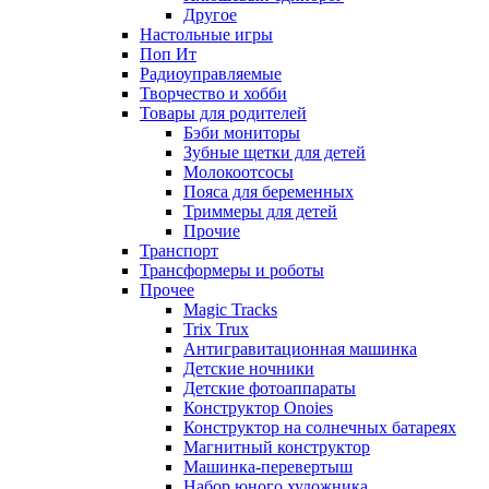
Другое
Настольные игры
Поп Ит
Радиоуправляемые
Творчество и хобби
Товары для родителей
Бэби мониторы
Зубные щетки для детей
Молокоотсосы
Пояса для беременных
Триммеры для детей
Прочие
Транспорт
Трансформеры и роботы
Прочее
Magic Tracks
Trix Trux
Антигравитационная машинка
Детские ночники
Детские фотоаппараты
Конструктор Onoies
Конструктор на солнечных батареях
Магнитный конструктор
Машинка-перевертыш
Набор юного художника