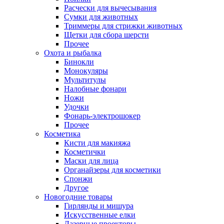
Расчески для вычесывания
Сумки для животных
Триммеры для стрижки животных
Щетки для сбора шерсти
Прочее
Охота и рыбалка
Бинокли
Монокуляры
Мультитулы
Налобные фонари
Ножи
Удочки
Фонарь-электрошокер
Прочее
Косметика
Кисти для макияжа
Косметички
Маски для лица
Органайзеры для косметики
Спонжи
Другое
Новогодние товары
Гирлянды и мишура
Искусственные елки
Лазерные проекторы