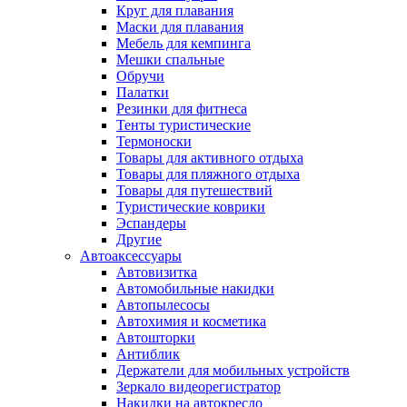
Круг для плавания
Маски для плавания
Мебель для кемпинга
Мешки спальные
Обручи
Палатки
Резинки для фитнеса
Тенты туристические
Термоноски
Товары для активного отдыха
Товары для пляжного отдыха
Товары для путешествий
Туристические коврики
Эспандеры
Другие
Автоаксессуары
Автовизитка
Автомобильные накидки
Автопылесосы
Автохимия и косметика
Автошторки
Антиблик
Держатели для мобильных устройств
Зеркало видеорегистратор
Накидки на автокресло