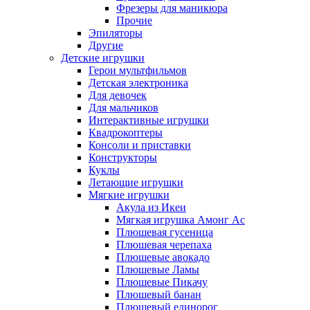
Фрезеры для маникюра
Прочие
Эпиляторы
Другие
Детские игрушки
Герои мультфильмов
Детская электроника
Для девочек
Для мальчиков
Интерактивные игрушки
Квадрокоптеры
Консоли и приставки
Конструкторы
Куклы
Летающие игрушки
Мягкие игрушки
Акула из Икеи
Мягкая игрушка Амонг Ас
Плюшевая гусеница
Плюшевая черепаха
Плюшевые авокадо
Плюшевые Ламы
Плюшевые Пикачу
Плюшевый банан
Плюшевый единорог