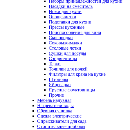
Наборы принадлежностей для кухни
Насадки на смеситель
Ножи для кухни
Овощечистки
Подставки для кухни
Прессы кухонные
Приспособления для вина
Сковородки
Соковыжималки
Столовые лотки
Сушки для посуды
Сэндвичницы
Терки
Точилки для ножей
Фильтры для крана на кухне
Штопоры
Яйцеварки
Ярусные фруктовницы
Прочие
Мебель надувная
Нагреватели воды
Обувная сушилка
Одеяла электрические
Опрыскиватели для сада
Отопительные приборы