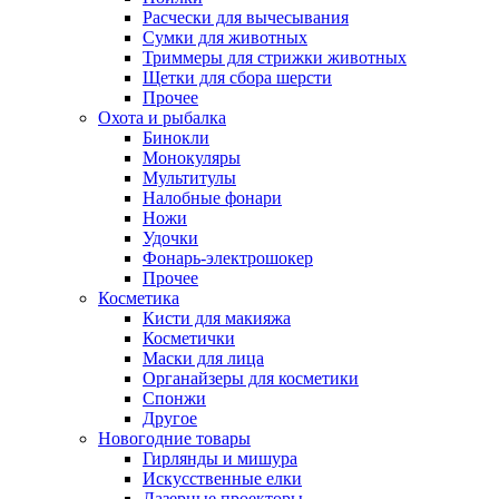
Расчески для вычесывания
Сумки для животных
Триммеры для стрижки животных
Щетки для сбора шерсти
Прочее
Охота и рыбалка
Бинокли
Монокуляры
Мультитулы
Налобные фонари
Ножи
Удочки
Фонарь-электрошокер
Прочее
Косметика
Кисти для макияжа
Косметички
Маски для лица
Органайзеры для косметики
Спонжи
Другое
Новогодние товары
Гирлянды и мишура
Искусственные елки
Лазерные проекторы