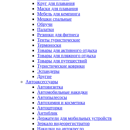
Круг для плавания
Маски для плавания
Мебель для кемпинга
Мешки спальные
Обручи
Палатки
Резинки для фитнеса
Тенты туристические
Термоноски
Товары для активного отдыха
Товары для пляжного отдыха
Товары для путешествий
Туристические коврики
Эспандеры
Другие
Автоаксессуары
Автовизитка
Автомобильные накидки
Автопылесосы
Автохимия и косметика
Автошторки
Антиблик
Держатели для мобильных устройств
Зеркало видеорегистратор
Накидки на автокресло