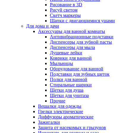
Рисование в 3D
Рисуй светом
Скетч маркеры
Шапки с двигающимися ушами
Для дома и дачи
Аксессуары для ванной комнаты
Антивибрационные подставки
Диспенсеры для зубной пасты
Диспенсеры для мыла
Душевые лейки
Коврики для ванной
Мыльницы
Оборудование для ванной
Подставки для зубных щеток
Полки для ванной
Стиральные шарики
Щетки для душа
Щетки для унитаза
Прочие
Вешалки для одежды
Грелки электрические
Диффузоры ароматические
Зажигалки
Защита от насекомых и грызунов
Инвентарь для огорода и сада