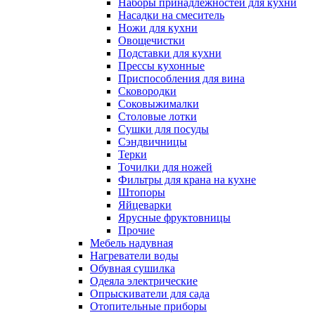
Наборы принадлежностей для кухни
Насадки на смеситель
Ножи для кухни
Овощечистки
Подставки для кухни
Прессы кухонные
Приспособления для вина
Сковородки
Соковыжималки
Столовые лотки
Сушки для посуды
Сэндвичницы
Терки
Точилки для ножей
Фильтры для крана на кухне
Штопоры
Яйцеварки
Ярусные фруктовницы
Прочие
Мебель надувная
Нагреватели воды
Обувная сушилка
Одеяла электрические
Опрыскиватели для сада
Отопительные приборы