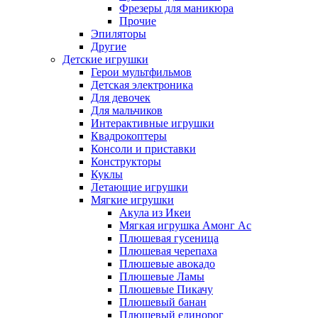
Фрезеры для маникюра
Прочие
Эпиляторы
Другие
Детские игрушки
Герои мультфильмов
Детская электроника
Для девочек
Для мальчиков
Интерактивные игрушки
Квадрокоптеры
Консоли и приставки
Конструкторы
Куклы
Летающие игрушки
Мягкие игрушки
Акула из Икеи
Мягкая игрушка Амонг Ас
Плюшевая гусеница
Плюшевая черепаха
Плюшевые авокадо
Плюшевые Ламы
Плюшевые Пикачу
Плюшевый банан
Плюшевый единорог