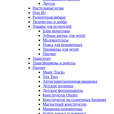
Другое
Настольные игры
Поп Ит
Радиоуправляемые
Творчество и хобби
Товары для родителей
Бэби мониторы
Зубные щетки для детей
Молокоотсосы
Пояса для беременных
Триммеры для детей
Прочие
Транспорт
Трансформеры и роботы
Прочее
Magic Tracks
Trix Trux
Антигравитационная машинка
Детские ночники
Детские фотоаппараты
Конструктор Onoies
Конструктор на солнечных батареях
Магнитный конструктор
Машинка-перевертыш
Набор юного художника