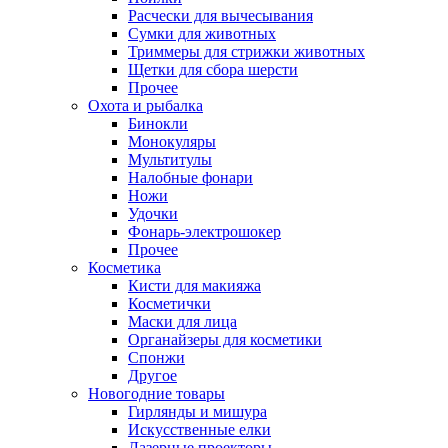
Расчески для вычесывания
Сумки для животных
Триммеры для стрижки животных
Щетки для сбора шерсти
Прочее
Охота и рыбалка
Бинокли
Монокуляры
Мультитулы
Налобные фонари
Ножи
Удочки
Фонарь-электрошокер
Прочее
Косметика
Кисти для макияжа
Косметички
Маски для лица
Органайзеры для косметики
Спонжи
Другое
Новогодние товары
Гирлянды и мишура
Искусственные елки
Лазерные проекторы