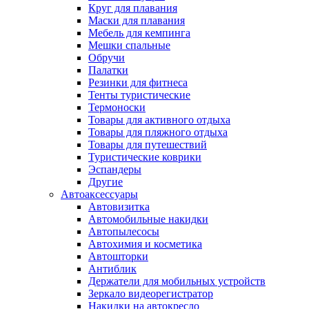
Круг для плавания
Маски для плавания
Мебель для кемпинга
Мешки спальные
Обручи
Палатки
Резинки для фитнеса
Тенты туристические
Термоноски
Товары для активного отдыха
Товары для пляжного отдыха
Товары для путешествий
Туристические коврики
Эспандеры
Другие
Автоаксессуары
Автовизитка
Автомобильные накидки
Автопылесосы
Автохимия и косметика
Автошторки
Антиблик
Держатели для мобильных устройств
Зеркало видеорегистратор
Накидки на автокресло