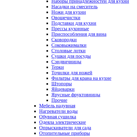
Наборы принадлежностей для кухни
Насадки на смеситель
Ножи для кухни
Овощечистки
Подставки для кухни
Прессы кухонные
Приспособления для вина
Сковородки
Соковыжималки
Столовые лотки
Сушки для посуды
Сэндвичницы
Терки
Точилки для ножей
Фильтры для крана на кухне
Штопоры
Яйцеварки
Ярусные фруктовницы
Прочие
Мебель надувная
Нагреватели воды
Обувная сушилка
Одеяла электрические
Опрыскиватели для сада
Отопительные приборы