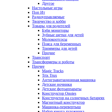
Другое
Настольные игры
Поп Ит
Радиоуправляемые
Творчество и хобби
Товары для родителей
Бэби мониторы
Зубные щетки для детей
Молокоотсосы
Пояса для беременных
Триммеры для детей
Прочие
Транспорт
Трансформеры и роботы
Прочее
Magic Tracks
Trix Trux
Антигравитационная машинка
Детские ночники
Детские фотоаппараты
Конструктор Onoies
Конструктор на солнечных батареях
Магнитный конструктор
Машинка-перевертыш
Набор юного художника