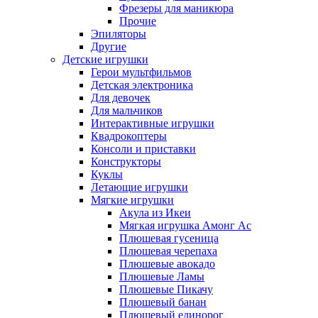
Фрезеры для маникюра
Прочие
Эпиляторы
Другие
Детские игрушки
Герои мультфильмов
Детская электроника
Для девочек
Для мальчиков
Интерактивные игрушки
Квадрокоптеры
Консоли и приставки
Конструкторы
Куклы
Летающие игрушки
Мягкие игрушки
Акула из Икеи
Мягкая игрушка Амонг Ас
Плюшевая гусеница
Плюшевая черепаха
Плюшевые авокадо
Плюшевые Ламы
Плюшевые Пикачу
Плюшевый банан
Плюшевый единорог