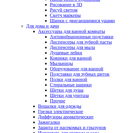
Рисование в 3D
Рисуй светом
Скетч маркеры
Шапки с двигающимися ушами
Для дома и дачи
Аксессуары для ванной комнаты
Антивибрационные подставки
Диспенсеры для зубной пасты
Диспенсеры для мыла
Душевые лейки
Коврики для ванной
Мыльницы
Оборудование для ванной
Подставки для зубных щеток
Полки для ванной
Стиральные шарики
Щетки для душа
Щетки для унитаза
Прочие
Вешалки для одежды
Грелки электрические
Диффузоры ароматические
Зажигалки
Защита от насекомых и грызунов
Инвентарь для огорода и сада