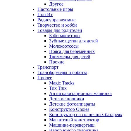
Другое
Настольные игры
Поп Ит
Радиоуправляемые
Творчество и хобби
Товары для родителей
Бэби мониторы
Зубные щетки для детей
Молокоотсосы
Пояса для беременных
Триммеры для детей
Прочие
Транспорт
Трансформеры и роботы
Прочее
Magic Tracks
Trix Trux
Антигравитационная машинка
Детские ночники
Детские фотоаппараты
Конструктор Onoies
Конструктор на солнечных батареях
Магнитный конструктор
Машинка-перевертыш
Набор юного художника