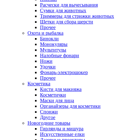
Расчески для вычесывания
Сумки для животных
Триммеры для стрижки животных
Щетки для сбора шерсти
Прочее
Охота и рыбалка
Бинокли
Монокуляры
Мультитулы
Налобные фонари
Ножи
Удочки
Фонарь-электрошокер
Прочее
Косметика
Кисти для макияжа
Косметички
Маски для лица
Органайзеры для косметики
Спонжи
Другое
Новогодние товары
Гирлянды и мишура
Искусственные елки
Лазерные проекторы