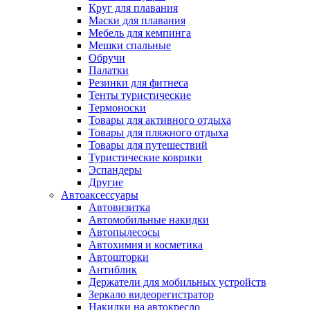
Круг для плавания
Маски для плавания
Мебель для кемпинга
Мешки спальные
Обручи
Палатки
Резинки для фитнеса
Тенты туристические
Термоноски
Товары для активного отдыха
Товары для пляжного отдыха
Товары для путешествий
Туристические коврики
Эспандеры
Другие
Автоаксессуары
Автовизитка
Автомобильные накидки
Автопылесосы
Автохимия и косметика
Автошторки
Антиблик
Держатели для мобильных устройств
Зеркало видеорегистратор
Накидки на автокресло