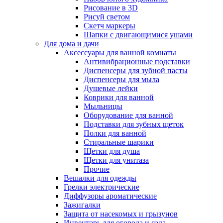
Рисование в 3D
Рисуй светом
Скетч маркеры
Шапки с двигающимися ушами
Для дома и дачи
Аксессуары для ванной комнаты
Антивибрационные подставки
Диспенсеры для зубной пасты
Диспенсеры для мыла
Душевые лейки
Коврики для ванной
Мыльницы
Оборудование для ванной
Подставки для зубных щеток
Полки для ванной
Стиральные шарики
Щетки для душа
Щетки для унитаза
Прочие
Вешалки для одежды
Грелки электрические
Диффузоры ароматические
Зажигалки
Защита от насекомых и грызунов
Инвентарь для огорода и сада