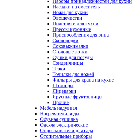
Наборы принадлежностей для кухни
Насадки на смеситель
Ножи для кухни
Овощечистки
Подставки для кухни
Прессы кухонные
Приспособления для вина
Сковородки
Соковыжималки
Столовые лотки
Сушки для посуды
Сэндвичницы
Терки
Точилки для ножей
Фильтры для крана на кухне
Штопоры
Яйцеварки
Ярусные фруктовницы
Прочие
Мебель надувная
Нагреватели воды
Обувная сушилка
Одеяла электрические
Опрыскиватели для сада
Отопительные приборы