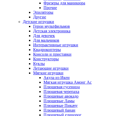
Фрезеры для маникюра
Прочие
Эпиляторы
Другие
Детские игрушки
Герои мультфильмов
Детская электроника
Для девочек
Для мальчиков
Интерактивные игрушки
Квадрокоптеры
Консоли и приставки
Конструкторы
Куклы
Летающие игрушки
Мягкие игрушки
Акула из Икеи
Мягкая игрушка Амонг Ас
Плюшевая гусеница
Плюшевая черепаха
Плюшевые авокадо
Плюшевые Ламы
Плюшевые Пикачу
Плюшевый банан
Плюшевый единорог