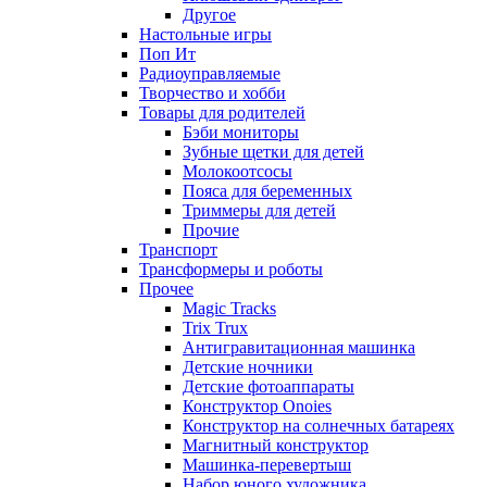
Другое
Настольные игры
Поп Ит
Радиоуправляемые
Творчество и хобби
Товары для родителей
Бэби мониторы
Зубные щетки для детей
Молокоотсосы
Пояса для беременных
Триммеры для детей
Прочие
Транспорт
Трансформеры и роботы
Прочее
Magic Tracks
Trix Trux
Антигравитационная машинка
Детские ночники
Детские фотоаппараты
Конструктор Onoies
Конструктор на солнечных батареях
Магнитный конструктор
Машинка-перевертыш
Набор юного художника