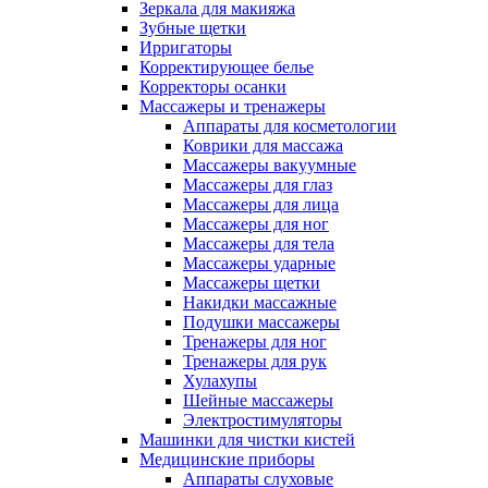
Зеркала для макияжа
Зубные щетки
Ирригаторы
Корректирующее белье
Корректоры осанки
Массажеры и тренажеры
Аппараты для косметологии
Коврики для массажа
Массажеры вакуумные
Массажеры для глаз
Массажеры для лица
Массажеры для ног
Массажеры для тела
Массажеры ударные
Массажеры щетки
Накидки массажные
Подушки массажеры
Тренажеры для ног
Тренажеры для рук
Хулахупы
Шейные массажеры
Электростимуляторы
Машинки для чистки кистей
Медицинские приборы
Аппараты слуховые