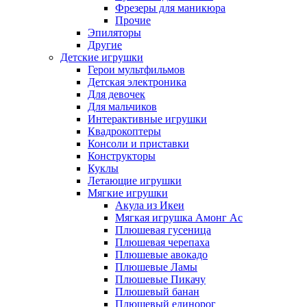
Фрезеры для маникюра
Прочие
Эпиляторы
Другие
Детские игрушки
Герои мультфильмов
Детская электроника
Для девочек
Для мальчиков
Интерактивные игрушки
Квадрокоптеры
Консоли и приставки
Конструкторы
Куклы
Летающие игрушки
Мягкие игрушки
Акула из Икеи
Мягкая игрушка Амонг Ас
Плюшевая гусеница
Плюшевая черепаха
Плюшевые авокадо
Плюшевые Ламы
Плюшевые Пикачу
Плюшевый банан
Плюшевый единорог