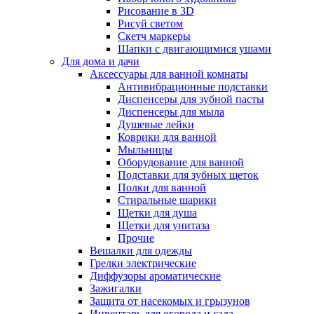
Рисование в 3D
Рисуй светом
Скетч маркеры
Шапки с двигающимися ушами
Для дома и дачи
Аксессуары для ванной комнаты
Антивибрационные подставки
Диспенсеры для зубной пасты
Диспенсеры для мыла
Душевые лейки
Коврики для ванной
Мыльницы
Оборудование для ванной
Подставки для зубных щеток
Полки для ванной
Стиральные шарики
Щетки для душа
Щетки для унитаза
Прочие
Вешалки для одежды
Грелки электрические
Диффузоры ароматические
Зажигалки
Защита от насекомых и грызунов
Инвентарь для огорода и сада