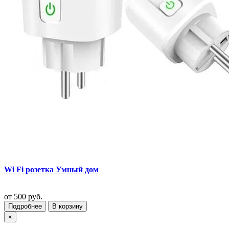
Wi Fi розетка Умный дом
от
500 руб.
Подробнее
В корзину
×