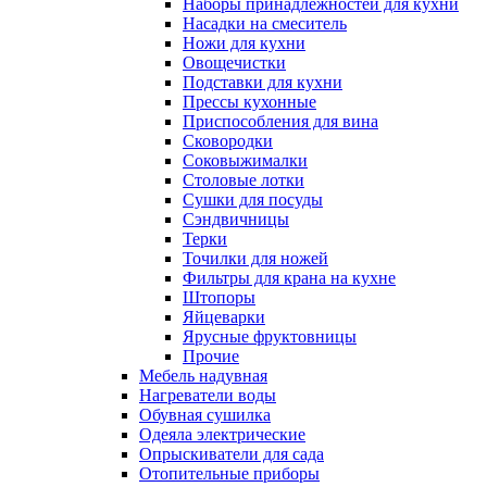
Наборы принадлежностей для кухни
Насадки на смеситель
Ножи для кухни
Овощечистки
Подставки для кухни
Прессы кухонные
Приспособления для вина
Сковородки
Соковыжималки
Столовые лотки
Сушки для посуды
Сэндвичницы
Терки
Точилки для ножей
Фильтры для крана на кухне
Штопоры
Яйцеварки
Ярусные фруктовницы
Прочие
Мебель надувная
Нагреватели воды
Обувная сушилка
Одеяла электрические
Опрыскиватели для сада
Отопительные приборы