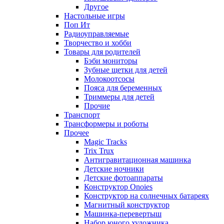
Другое
Настольные игры
Поп Ит
Радиоуправляемые
Творчество и хобби
Товары для родителей
Бэби мониторы
Зубные щетки для детей
Молокоотсосы
Пояса для беременных
Триммеры для детей
Прочие
Транспорт
Трансформеры и роботы
Прочее
Magic Tracks
Trix Trux
Антигравитационная машинка
Детские ночники
Детские фотоаппараты
Конструктор Onoies
Конструктор на солнечных батареях
Магнитный конструктор
Машинка-перевертыш
Набор юного художника