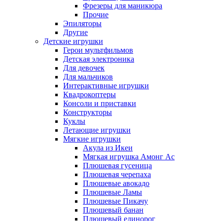
Фрезеры для маникюра
Прочие
Эпиляторы
Другие
Детские игрушки
Герои мультфильмов
Детская электроника
Для девочек
Для мальчиков
Интерактивные игрушки
Квадрокоптеры
Консоли и приставки
Конструкторы
Куклы
Летающие игрушки
Мягкие игрушки
Акула из Икеи
Мягкая игрушка Амонг Ас
Плюшевая гусеница
Плюшевая черепаха
Плюшевые авокадо
Плюшевые Ламы
Плюшевые Пикачу
Плюшевый банан
Плюшевый единорог