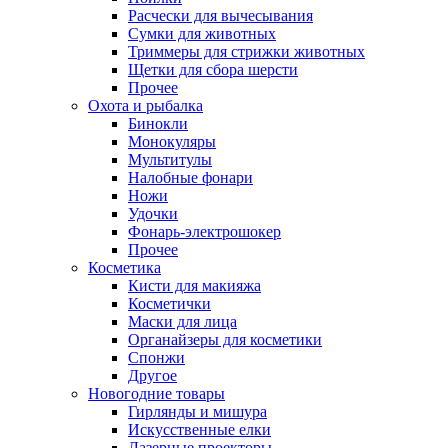
Расчески для вычесывания
Сумки для животных
Триммеры для стрижки животных
Щетки для сбора шерсти
Прочее
Охота и рыбалка
Бинокли
Монокуляры
Мультитулы
Налобные фонари
Ножи
Удочки
Фонарь-электрошокер
Прочее
Косметика
Кисти для макияжа
Косметички
Маски для лица
Органайзеры для косметики
Спонжи
Другое
Новогодние товары
Гирлянды и мишура
Искусственные елки
Лазерные проекторы