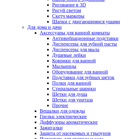
Рисование в 3D
Рисуй светом
Скетч маркеры
Шапки с двигающимися ушами
Для дома и дачи
Аксессуары для ванной комнаты
Антивибрационные подставки
Диспенсеры для зубной пасты
Диспенсеры для мыла
Душевые лейки
Коврики для ванной
Мыльницы
Оборудование для ванной
Подставки для зубных щеток
Полки для ванной
Стиральные шарики
Щетки для душа
Щетки для унитаза
Прочие
Вешалки для одежды
Грелки электрические
Диффузоры ароматические
Зажигалки
Защита от насекомых и грызунов
Инвентарь для огорода и сада