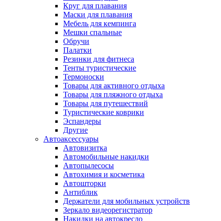
Круг для плавания
Маски для плавания
Мебель для кемпинга
Мешки спальные
Обручи
Палатки
Резинки для фитнеса
Тенты туристические
Термоноски
Товары для активного отдыха
Товары для пляжного отдыха
Товары для путешествий
Туристические коврики
Эспандеры
Другие
Автоаксессуары
Автовизитка
Автомобильные накидки
Автопылесосы
Автохимия и косметика
Автошторки
Антиблик
Держатели для мобильных устройств
Зеркало видеорегистратор
Накидки на автокресло