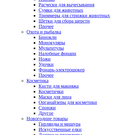
Расчески для вычесывания
Сумки для животных
Триммеры для стрижки животных
Щетки для сбора шерсти
Прочее
Охота и рыбалка
Бинокли
Монокуляры
Мультитулы
Налобные фонари
Ножи
Удочки
Фонарь-электрошокер
Прочее
Косметика
Кисти для макияжа
Косметички
Маски для лица
Органайзеры для косметики
Спонжи
Другое
Новогодние товары
Гирлянды и мишура
Искусственные елки
Лазерные проекторы