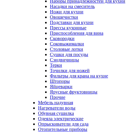
Наборы принадлежностей для кухни
Насадки на смеситель
Ножи для кухни
Овощечистки
Подставки для кухни
Прессы кухонные
Приспособления для вина
Сковородки
Соковыжималки
Столовые лотки
Сушки для посуды
Сэндвичницы
Терки
Точилки для ножей
Фильтры для крана на кухне
Штопоры
Яйцеварки
Ярусные фруктовницы
Прочие
Мебель надувная
Нагреватели воды
Обувная сушилка
Одеяла электрические
Опрыскиватели для сада
Отопительные приборы