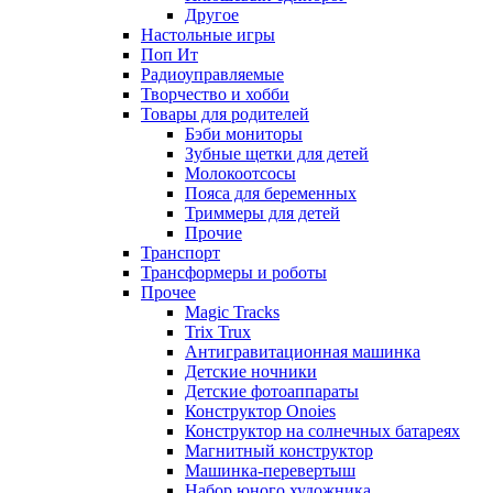
Другое
Настольные игры
Поп Ит
Радиоуправляемые
Творчество и хобби
Товары для родителей
Бэби мониторы
Зубные щетки для детей
Молокоотсосы
Пояса для беременных
Триммеры для детей
Прочие
Транспорт
Трансформеры и роботы
Прочее
Magic Tracks
Trix Trux
Антигравитационная машинка
Детские ночники
Детские фотоаппараты
Конструктор Onoies
Конструктор на солнечных батареях
Магнитный конструктор
Машинка-перевертыш
Набор юного художника