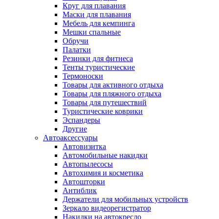
Круг для плавания
Маски для плавания
Мебель для кемпинга
Мешки спальные
Обручи
Палатки
Резинки для фитнеса
Тенты туристические
Термоноски
Товары для активного отдыха
Товары для пляжного отдыха
Товары для путешествий
Туристические коврики
Эспандеры
Другие
Автоаксессуары
Автовизитка
Автомобильные накидки
Автопылесосы
Автохимия и косметика
Автошторки
Антиблик
Держатели для мобильных устройств
Зеркало видеорегистратор
Накидки на автокресло