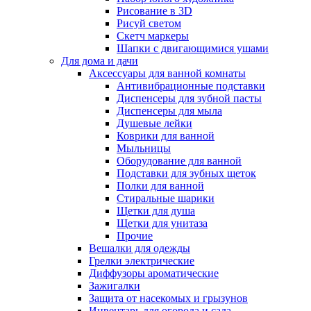
Рисование в 3D
Рисуй светом
Скетч маркеры
Шапки с двигающимися ушами
Для дома и дачи
Аксессуары для ванной комнаты
Антивибрационные подставки
Диспенсеры для зубной пасты
Диспенсеры для мыла
Душевые лейки
Коврики для ванной
Мыльницы
Оборудование для ванной
Подставки для зубных щеток
Полки для ванной
Стиральные шарики
Щетки для душа
Щетки для унитаза
Прочие
Вешалки для одежды
Грелки электрические
Диффузоры ароматические
Зажигалки
Защита от насекомых и грызунов
Инвентарь для огорода и сада