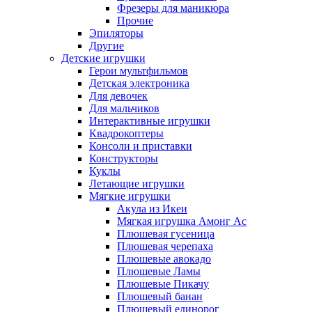
Фрезеры для маникюра
Прочие
Эпиляторы
Другие
Детские игрушки
Герои мультфильмов
Детская электроника
Для девочек
Для мальчиков
Интерактивные игрушки
Квадрокоптеры
Консоли и приставки
Конструкторы
Куклы
Летающие игрушки
Мягкие игрушки
Акула из Икеи
Мягкая игрушка Амонг Ас
Плюшевая гусеница
Плюшевая черепаха
Плюшевые авокадо
Плюшевые Ламы
Плюшевые Пикачу
Плюшевый банан
Плюшевый единорог