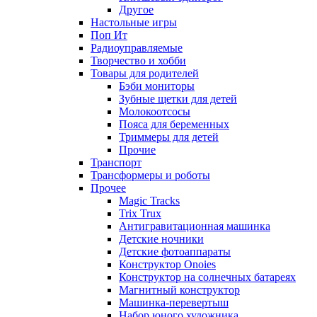
Другое
Настольные игры
Поп Ит
Радиоуправляемые
Творчество и хобби
Товары для родителей
Бэби мониторы
Зубные щетки для детей
Молокоотсосы
Пояса для беременных
Триммеры для детей
Прочие
Транспорт
Трансформеры и роботы
Прочее
Magic Tracks
Trix Trux
Антигравитационная машинка
Детские ночники
Детские фотоаппараты
Конструктор Onoies
Конструктор на солнечных батареях
Магнитный конструктор
Машинка-перевертыш
Набор юного художника