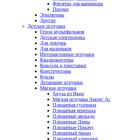
Фрезеры для маникюра
Прочие
Эпиляторы
Другие
Детские игрушки
Герои мультфильмов
Детская электроника
Для девочек
Для мальчиков
Интерактивные игрушки
Квадрокоптеры
Консоли и приставки
Конструкторы
Куклы
Летающие игрушки
Мягкие игрушки
Акула из Икеи
Мягкая игрушка Амонг Ас
Плюшевая гусеница
Плюшевая черепаха
Плюшевые авокадо
Плюшевые Ламы
Плюшевые Пикачу
Плюшевый банан
Плюшевый единорог