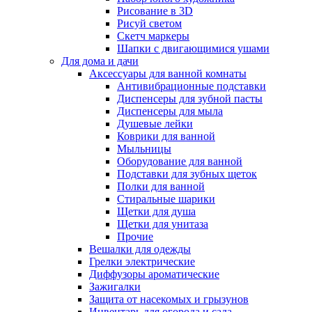
Рисование в 3D
Рисуй светом
Скетч маркеры
Шапки с двигающимися ушами
Для дома и дачи
Аксессуары для ванной комнаты
Антивибрационные подставки
Диспенсеры для зубной пасты
Диспенсеры для мыла
Душевые лейки
Коврики для ванной
Мыльницы
Оборудование для ванной
Подставки для зубных щеток
Полки для ванной
Стиральные шарики
Щетки для душа
Щетки для унитаза
Прочие
Вешалки для одежды
Грелки электрические
Диффузоры ароматические
Зажигалки
Защита от насекомых и грызунов
Инвентарь для огорода и сада