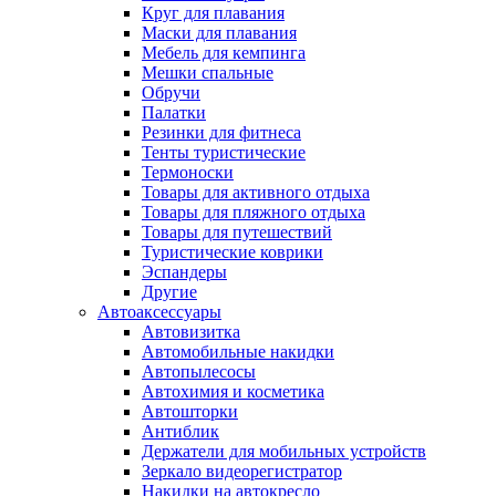
Круг для плавания
Маски для плавания
Мебель для кемпинга
Мешки спальные
Обручи
Палатки
Резинки для фитнеса
Тенты туристические
Термоноски
Товары для активного отдыха
Товары для пляжного отдыха
Товары для путешествий
Туристические коврики
Эспандеры
Другие
Автоаксессуары
Автовизитка
Автомобильные накидки
Автопылесосы
Автохимия и косметика
Автошторки
Антиблик
Держатели для мобильных устройств
Зеркало видеорегистратор
Накидки на автокресло