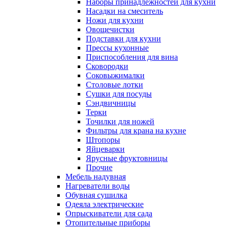
Наборы принадлежностей для кухни
Насадки на смеситель
Ножи для кухни
Овощечистки
Подставки для кухни
Прессы кухонные
Приспособления для вина
Сковородки
Соковыжималки
Столовые лотки
Сушки для посуды
Сэндвичницы
Терки
Точилки для ножей
Фильтры для крана на кухне
Штопоры
Яйцеварки
Ярусные фруктовницы
Прочие
Мебель надувная
Нагреватели воды
Обувная сушилка
Одеяла электрические
Опрыскиватели для сада
Отопительные приборы