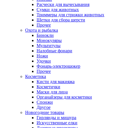
Расчески для вычесывания
Сумки для животных
Триммеры для стрижки животных
Щетки для сбора шерсти
Прочее
Охота и рыбалка
Бинокли
Монокуляры
Мультитулы
Налобные фонари
Ножи
Удочки
Фонарь-электрошокер
Прочее
Косметика
Кисти для макияжа
Косметички
Маски для лица
Органайзеры для косметики
Спонжи
Другое
Новогодние товары
Гирлянды и мишура
Искусственные елки
Лазерные проекторы