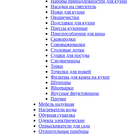
Наборы принадлежностей для кухни
Насадки на смеситель
Ножи для кухни
Овощечистки
Подставки для кухни
Прессы кухонные
Приспособления для вина
Сковородки
Соковыжималки
Столовые лотки
Сушки для посуды
Сэндвичницы
Терки
Точилки для ножей
Фильтры для крана на кухне
Штопоры
Яйцеварки
Ярусные фруктовницы
Прочие
Мебель надувная
Нагреватели воды
Обувная сушилка
Одеяла электрические
Опрыскиватели для сада
Отопительные приборы