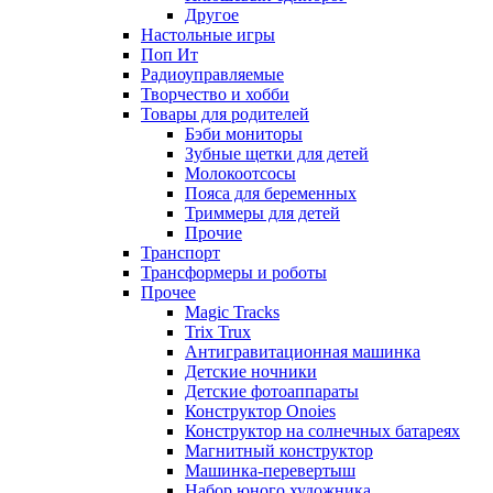
Другое
Настольные игры
Поп Ит
Радиоуправляемые
Творчество и хобби
Товары для родителей
Бэби мониторы
Зубные щетки для детей
Молокоотсосы
Пояса для беременных
Триммеры для детей
Прочие
Транспорт
Трансформеры и роботы
Прочее
Magic Tracks
Trix Trux
Антигравитационная машинка
Детские ночники
Детские фотоаппараты
Конструктор Onoies
Конструктор на солнечных батареях
Магнитный конструктор
Машинка-перевертыш
Набор юного художника