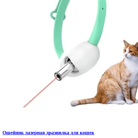
Ошейник лазерная дразнилка для кошек