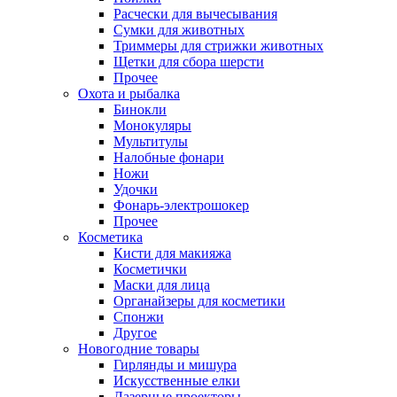
Расчески для вычесывания
Сумки для животных
Триммеры для стрижки животных
Щетки для сбора шерсти
Прочее
Охота и рыбалка
Бинокли
Монокуляры
Мультитулы
Налобные фонари
Ножи
Удочки
Фонарь-электрошокер
Прочее
Косметика
Кисти для макияжа
Косметички
Маски для лица
Органайзеры для косметики
Спонжи
Другое
Новогодние товары
Гирлянды и мишура
Искусственные елки
Лазерные проекторы