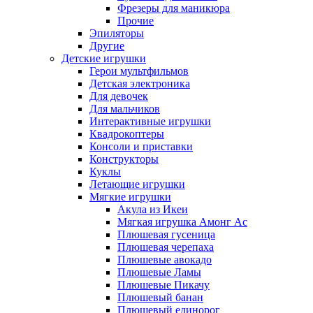
Фрезеры для маникюра
Прочие
Эпиляторы
Другие
Детские игрушки
Герои мультфильмов
Детская электроника
Для девочек
Для мальчиков
Интерактивные игрушки
Квадрокоптеры
Консоли и приставки
Конструкторы
Куклы
Летающие игрушки
Мягкие игрушки
Акула из Икеи
Мягкая игрушка Амонг Ас
Плюшевая гусеница
Плюшевая черепаха
Плюшевые авокадо
Плюшевые Ламы
Плюшевые Пикачу
Плюшевый банан
Плюшевый единорог