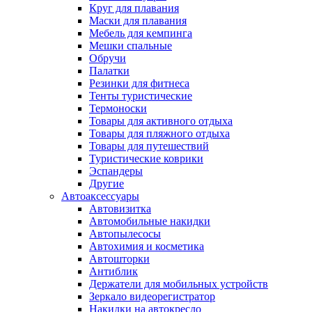
Круг для плавания
Маски для плавания
Мебель для кемпинга
Мешки спальные
Обручи
Палатки
Резинки для фитнеса
Тенты туристические
Термоноски
Товары для активного отдыха
Товары для пляжного отдыха
Товары для путешествий
Туристические коврики
Эспандеры
Другие
Автоаксессуары
Автовизитка
Автомобильные накидки
Автопылесосы
Автохимия и косметика
Автошторки
Антиблик
Держатели для мобильных устройств
Зеркало видеорегистратор
Накидки на автокресло