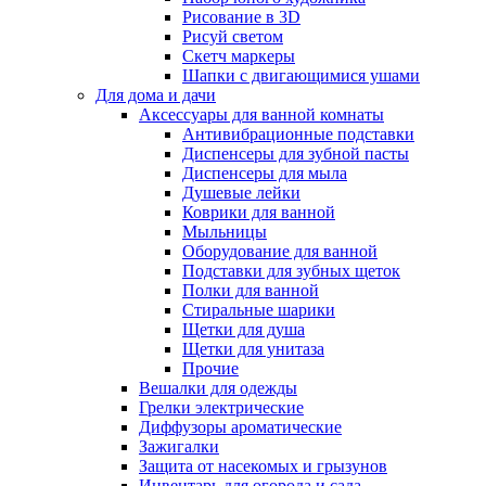
Рисование в 3D
Рисуй светом
Скетч маркеры
Шапки с двигающимися ушами
Для дома и дачи
Аксессуары для ванной комнаты
Антивибрационные подставки
Диспенсеры для зубной пасты
Диспенсеры для мыла
Душевые лейки
Коврики для ванной
Мыльницы
Оборудование для ванной
Подставки для зубных щеток
Полки для ванной
Стиральные шарики
Щетки для душа
Щетки для унитаза
Прочие
Вешалки для одежды
Грелки электрические
Диффузоры ароматические
Зажигалки
Защита от насекомых и грызунов
Инвентарь для огорода и сада