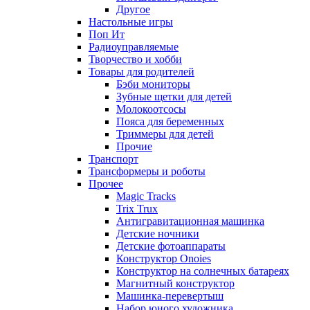
Другое
Настольные игры
Поп Ит
Радиоуправляемые
Творчество и хобби
Товары для родителей
Бэби мониторы
Зубные щетки для детей
Молокоотсосы
Пояса для беременных
Триммеры для детей
Прочие
Транспорт
Трансформеры и роботы
Прочее
Magic Tracks
Trix Trux
Антигравитационная машинка
Детские ночники
Детские фотоаппараты
Конструктор Onoies
Конструктор на солнечных батареях
Магнитный конструктор
Машинка-перевертыш
Набор юного художника