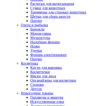
Расчески для вычесывания
Сумки для животных
Триммеры для стрижки животных
Щетки для сбора шерсти
Прочее
Охота и рыбалка
Бинокли
Монокуляры
Мультитулы
Налобные фонари
Ножи
Удочки
Фонарь-электрошокер
Прочее
Косметика
Кисти для макияжа
Косметички
Маски для лица
Органайзеры для косметики
Спонжи
Другое
Новогодние товары
Гирлянды и мишура
Искусственные елки
Лазерные проекторы