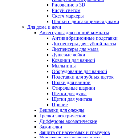
Рисование в 3D
Рисуй светом
Скетч маркеры
Шапки с двигающимися ушами
Для дома и дачи
Аксессуары для ванной комнаты
Антивибрационные подставки
Диспенсеры для зубной пасты
Диспенсеры для мыла
Душевые лейки
Коврики для ванной
Мыльницы
Оборудование для ванной
Подставки для зубных щеток
Полки для ванной
Стиральные шарики
Щетки для душа
Щетки для унитаза
Прочие
Вешалки для одежды
Грелки электрические
Диффузоры ароматические
Зажигалки
Защита от насекомых и грызунов
Инвентарь для огорода и сада