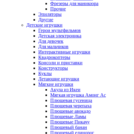
Фрезеры для маникюра
Прочие
Эпиляторы
Другие
Детские игрушки
Герои мультфильмов
Детская электроника
Для девочек
Для мальчиков
Интерактивные игрушки
Квадрокоптеры
Консоли и приставки
Конструкторы
Куклы
Летающие игрушки
Мягкие игрушки
Акула из Икеи
Мягкая игрушка Амонг Ас
Плюшевая гусеница
Плюшевая черепаха
Плюшевые авокадо
Плюшевые Ламы
Плюшевые Пикачу
Плюшевый банан
Плюшевый единорог