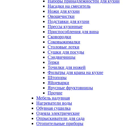
Наборы принадлежностей для кухни
Насадки на смеситель
Ножи для кухни
Овощечистки
Подставки для кухни
Прессы кухонные
Приспособления для вина
Сковородки
Соковыжималки
Столовые лотки
Сушки для посуды
Сэндвичницы
Терки
Точилки для ножей
Фильтры для крана на кухне
Штопоры
Яйцеварки
Ярусные фруктовницы
Прочие
Мебель надувная
Нагреватели воды
Обувная сушилка
Одеяла электрические
Опрыскиватели для сада
Отопительные приборы