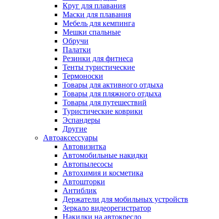
Круг для плавания
Маски для плавания
Мебель для кемпинга
Мешки спальные
Обручи
Палатки
Резинки для фитнеса
Тенты туристические
Термоноски
Товары для активного отдыха
Товары для пляжного отдыха
Товары для путешествий
Туристические коврики
Эспандеры
Другие
Автоаксессуары
Автовизитка
Автомобильные накидки
Автопылесосы
Автохимия и косметика
Автошторки
Антиблик
Держатели для мобильных устройств
Зеркало видеорегистратор
Накидки на автокресло