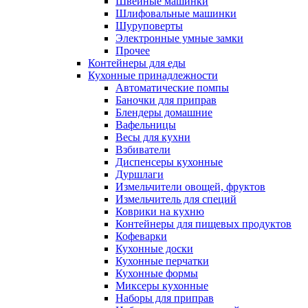
Швейные машинки
Шлифовальные машинки
Шуруповерты
Электронные умные замки
Прочее
Контейнеры для еды
Кухонные принадлежности
Автоматические помпы
Баночки для приправ
Блендеры домашние
Вафельницы
Весы для кухни
Взбиватели
Диспенсеры кухонные
Дуршлаги
Измельчители овощей, фруктов
Измельчитель для специй
Коврики на кухню
Контейнеры для пищевых продуктов
Кофеварки
Кухонные доски
Кухонные перчатки
Кухонные формы
Миксеры кухонные
Наборы для приправ