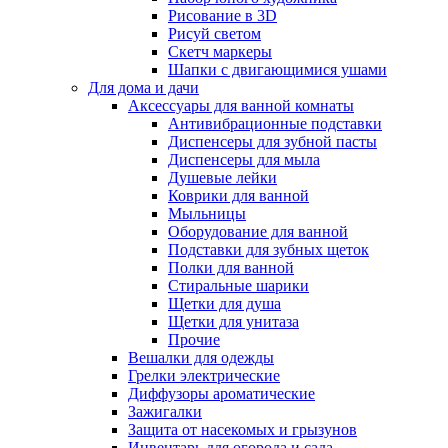
Рисование в 3D
Рисуй светом
Скетч маркеры
Шапки с двигающимися ушами
Для дома и дачи
Аксессуары для ванной комнаты
Антивибрационные подставки
Диспенсеры для зубной пасты
Диспенсеры для мыла
Душевые лейки
Коврики для ванной
Мыльницы
Оборудование для ванной
Подставки для зубных щеток
Полки для ванной
Стиральные шарики
Щетки для душа
Щетки для унитаза
Прочие
Вешалки для одежды
Грелки электрические
Диффузоры ароматические
Зажигалки
Защита от насекомых и грызунов
Инвентарь для огорода и сада