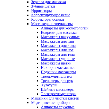
Зеркала для макияжа
Зубные щетки
Ирригаторы
Корректирующее белье
Корректоры осанки
Массажеры и тренажеры
Аппараты для косметологии
Коврики для массажа
Массажеры вакуумные
Массажеры для глаз
Массажеры для лица
Массажеры для ног
Массажеры для тела
Массажеры ударные
Массажеры щетки
Накидки массажные
Подушки массажеры
Тренажеры для ног
Тренажеры для рук
Хулахупы
Шейные массажеры
Электростимуляторы
Машинки для чистки кистей
Медицинские приборы
Аппараты слуховые