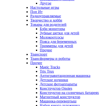
Другое
Настольные игры
Поп Ит
Радиоуправляемые
Творчество и хобби
Товары для родителей
Бэби мониторы
Зубные щетки для детей
Молокоотсосы
Пояса для беременных
Триммеры для детей
Прочие
Транспорт
Трансформеры и роботы
Прочее
Magic Tracks
Trix Trux
Антигравитационная машинка
Детские ночники
Детские фотоаппараты
Конструктор Onoies
Конструктор на солнечных батареях
Магнитный конструктор
Машинка-перевертыш
Набор юного художника