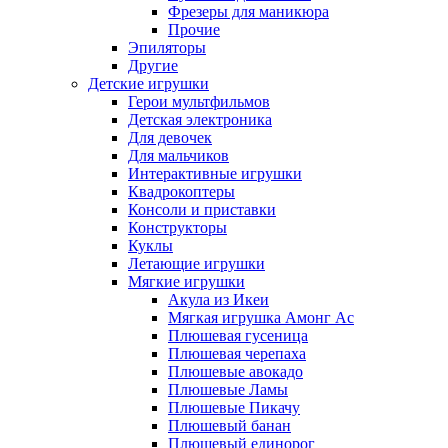
Фрезеры для маникюра
Прочие
Эпиляторы
Другие
Детские игрушки
Герои мультфильмов
Детская электроника
Для девочек
Для мальчиков
Интерактивные игрушки
Квадрокоптеры
Консоли и приставки
Конструкторы
Куклы
Летающие игрушки
Мягкие игрушки
Акула из Икеи
Мягкая игрушка Амонг Ас
Плюшевая гусеница
Плюшевая черепаха
Плюшевые авокадо
Плюшевые Ламы
Плюшевые Пикачу
Плюшевый банан
Плюшевый единорог