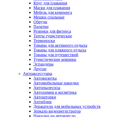
Круг для плавания
Маски для плавания
Мебель для кемпинга
Мешки спальные
Обручи
Палатки
Резинки для фитнеса
Тенты туристические
Термоноски
Товары для активного отдыха
Товары для пляжного отдыха
Товары для путешествий
Туристические коврики
Эспандеры
Другие
Автоаксессуары
Автовизитка
Автомобильные накидки
Автопылесосы
Автохимия и косметика
Автошторки
Антиблик
Держатели для мобильных устройств
Зеркало видеорегистратор
Накидки на автокресло