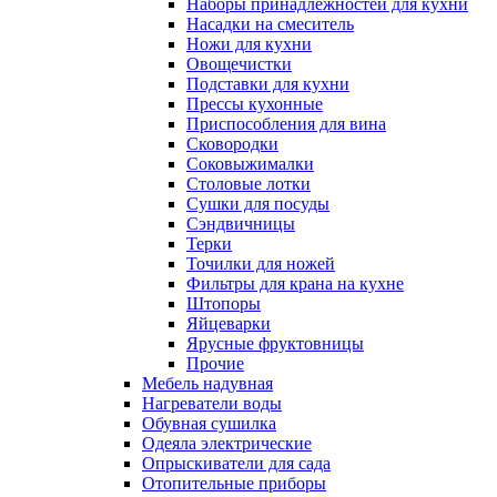
Наборы принадлежностей для кухни
Насадки на смеситель
Ножи для кухни
Овощечистки
Подставки для кухни
Прессы кухонные
Приспособления для вина
Сковородки
Соковыжималки
Столовые лотки
Сушки для посуды
Сэндвичницы
Терки
Точилки для ножей
Фильтры для крана на кухне
Штопоры
Яйцеварки
Ярусные фруктовницы
Прочие
Мебель надувная
Нагреватели воды
Обувная сушилка
Одеяла электрические
Опрыскиватели для сада
Отопительные приборы