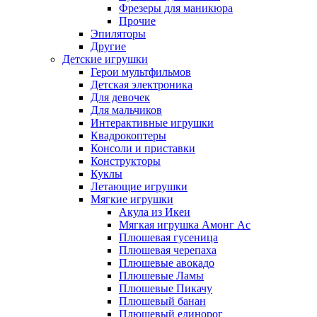
Фрезеры для маникюра
Прочие
Эпиляторы
Другие
Детские игрушки
Герои мультфильмов
Детская электроника
Для девочек
Для мальчиков
Интерактивные игрушки
Квадрокоптеры
Консоли и приставки
Конструкторы
Куклы
Летающие игрушки
Мягкие игрушки
Акула из Икеи
Мягкая игрушка Амонг Ас
Плюшевая гусеница
Плюшевая черепаха
Плюшевые авокадо
Плюшевые Ламы
Плюшевые Пикачу
Плюшевый банан
Плюшевый единорог