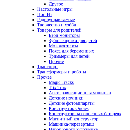
Другое
Настольные игры
Поп Ит
Радиоуправляемые
Творчество и хобби
Товары для родителей
Бэби мониторы
Зубные щетки для детей
Молокоотсосы
Пояса для беременных
Триммеры для детей
Прочие
Транспорт
Трансформеры и роботы
Прочее
Magic Tracks
Trix Trux
Антигравитационная машинка
Детские ночники
Детские фотоаппараты
Конструктор Onoies
Конструктор на солнечных батареях
Магнитный конструктор
Машинка-перевертыш
Набор юного художника