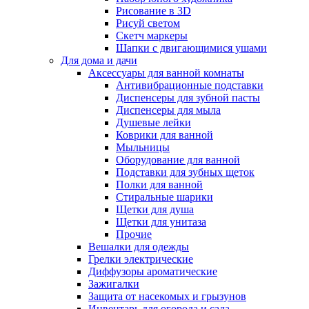
Рисование в 3D
Рисуй светом
Скетч маркеры
Шапки с двигающимися ушами
Для дома и дачи
Аксессуары для ванной комнаты
Антивибрационные подставки
Диспенсеры для зубной пасты
Диспенсеры для мыла
Душевые лейки
Коврики для ванной
Мыльницы
Оборудование для ванной
Подставки для зубных щеток
Полки для ванной
Стиральные шарики
Щетки для душа
Щетки для унитаза
Прочие
Вешалки для одежды
Грелки электрические
Диффузоры ароматические
Зажигалки
Защита от насекомых и грызунов
Инвентарь для огорода и сада