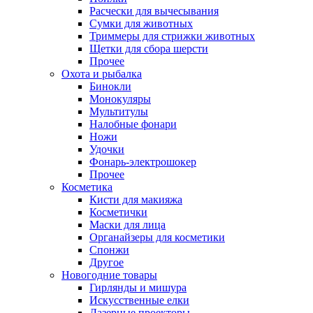
Расчески для вычесывания
Сумки для животных
Триммеры для стрижки животных
Щетки для сбора шерсти
Прочее
Охота и рыбалка
Бинокли
Монокуляры
Мультитулы
Налобные фонари
Ножи
Удочки
Фонарь-электрошокер
Прочее
Косметика
Кисти для макияжа
Косметички
Маски для лица
Органайзеры для косметики
Спонжи
Другое
Новогодние товары
Гирлянды и мишура
Искусственные елки
Лазерные проекторы