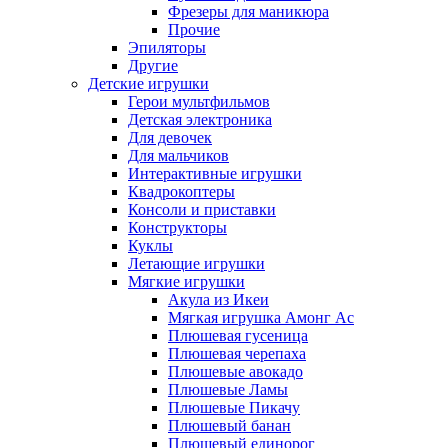
Фрезеры для маникюра
Прочие
Эпиляторы
Другие
Детские игрушки
Герои мультфильмов
Детская электроника
Для девочек
Для мальчиков
Интерактивные игрушки
Квадрокоптеры
Консоли и приставки
Конструкторы
Куклы
Летающие игрушки
Мягкие игрушки
Акула из Икеи
Мягкая игрушка Амонг Ас
Плюшевая гусеница
Плюшевая черепаха
Плюшевые авокадо
Плюшевые Ламы
Плюшевые Пикачу
Плюшевый банан
Плюшевый единорог