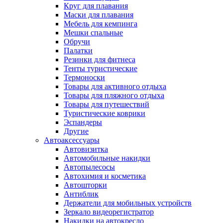
Круг для плавания
Маски для плавания
Мебель для кемпинга
Мешки спальные
Обручи
Палатки
Резинки для фитнеса
Тенты туристические
Термоноски
Товары для активного отдыха
Товары для пляжного отдыха
Товары для путешествий
Туристические коврики
Эспандеры
Другие
Автоаксессуары
Автовизитка
Автомобильные накидки
Автопылесосы
Автохимия и косметика
Автошторки
Антиблик
Держатели для мобильных устройств
Зеркало видеорегистратор
Накидки на автокресло