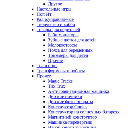
Другое
Настольные игры
Поп Ит
Радиоуправляемые
Творчество и хобби
Товары для родителей
Бэби мониторы
Зубные щетки для детей
Молокоотсосы
Пояса для беременных
Триммеры для детей
Прочие
Транспорт
Трансформеры и роботы
Прочее
Magic Tracks
Trix Trux
Антигравитационная машинка
Детские ночники
Детские фотоаппараты
Конструктор Onoies
Конструктор на солнечных батареях
Магнитный конструктор
Машинка-перевертыш
Набор юного художника