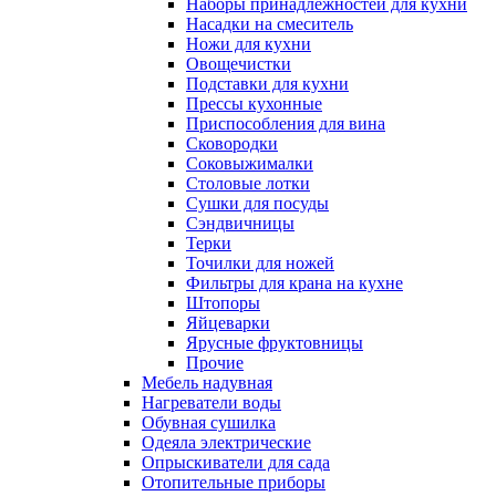
Наборы принадлежностей для кухни
Насадки на смеситель
Ножи для кухни
Овощечистки
Подставки для кухни
Прессы кухонные
Приспособления для вина
Сковородки
Соковыжималки
Столовые лотки
Сушки для посуды
Сэндвичницы
Терки
Точилки для ножей
Фильтры для крана на кухне
Штопоры
Яйцеварки
Ярусные фруктовницы
Прочие
Мебель надувная
Нагреватели воды
Обувная сушилка
Одеяла электрические
Опрыскиватели для сада
Отопительные приборы