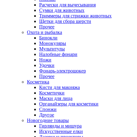
Расчески для вычесывания
Сумки для животных
Триммеры для стрижки животных
Щетки для сбора шерсти
Прочее
Охота и рыбалка
Бинокли
Монокуляры
Мультитулы
Налобные фонари
Ножи
Удочки
Фонарь-электрошокер
Прочее
Косметика
Кисти для макияжа
Косметички
Маски для лица
Органайзеры для косметики
Спонжи
Другое
Новогодние товары
Гирлянды и мишура
Искусственные елки
Лазерные проекторы