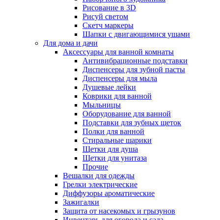
Рисование в 3D
Рисуй светом
Скетч маркеры
Шапки с двигающимися ушами
Для дома и дачи
Аксессуары для ванной комнаты
Антивибрационные подставки
Диспенсеры для зубной пасты
Диспенсеры для мыла
Душевые лейки
Коврики для ванной
Мыльницы
Оборудование для ванной
Подставки для зубных щеток
Полки для ванной
Стиральные шарики
Щетки для душа
Щетки для унитаза
Прочие
Вешалки для одежды
Грелки электрические
Диффузоры ароматические
Зажигалки
Защита от насекомых и грызунов
Инвентарь для огорода и сада