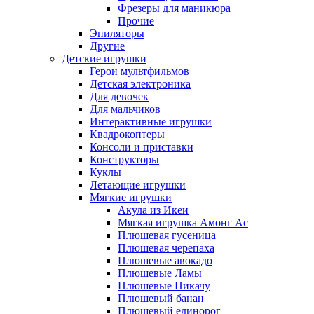
Фрезеры для маникюра
Прочие
Эпиляторы
Другие
Детские игрушки
Герои мультфильмов
Детская электроника
Для девочек
Для мальчиков
Интерактивные игрушки
Квадрокоптеры
Консоли и приставки
Конструкторы
Куклы
Летающие игрушки
Мягкие игрушки
Акула из Икеи
Мягкая игрушка Амонг Ас
Плюшевая гусеница
Плюшевая черепаха
Плюшевые авокадо
Плюшевые Ламы
Плюшевые Пикачу
Плюшевый банан
Плюшевый единорог