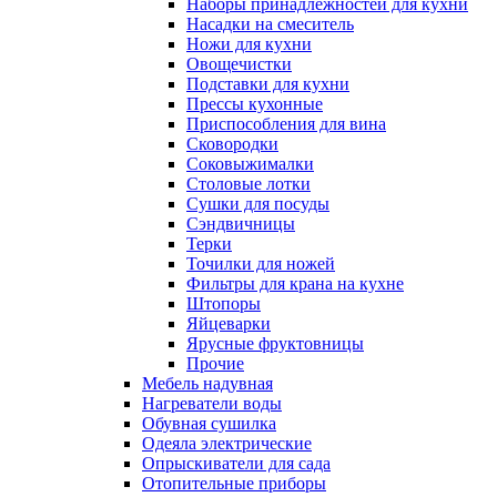
Наборы принадлежностей для кухни
Насадки на смеситель
Ножи для кухни
Овощечистки
Подставки для кухни
Прессы кухонные
Приспособления для вина
Сковородки
Соковыжималки
Столовые лотки
Сушки для посуды
Сэндвичницы
Терки
Точилки для ножей
Фильтры для крана на кухне
Штопоры
Яйцеварки
Ярусные фруктовницы
Прочие
Мебель надувная
Нагреватели воды
Обувная сушилка
Одеяла электрические
Опрыскиватели для сада
Отопительные приборы