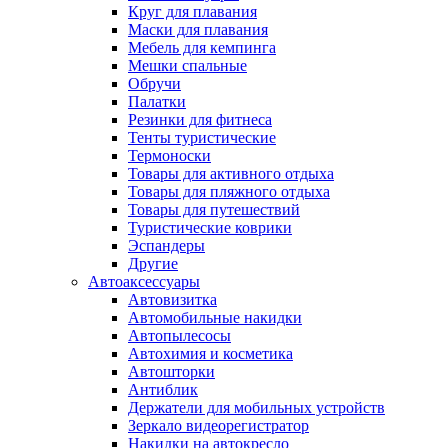
Круг для плавания
Маски для плавания
Мебель для кемпинга
Мешки спальные
Обручи
Палатки
Резинки для фитнеса
Тенты туристические
Термоноски
Товары для активного отдыха
Товары для пляжного отдыха
Товары для путешествий
Туристические коврики
Эспандеры
Другие
Автоаксессуары
Автовизитка
Автомобильные накидки
Автопылесосы
Автохимия и косметика
Автошторки
Антиблик
Держатели для мобильных устройств
Зеркало видеорегистратор
Накидки на автокресло