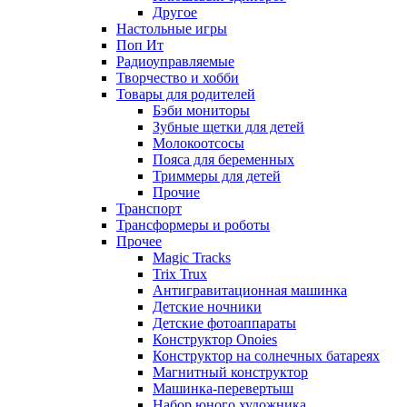
Другое
Настольные игры
Поп Ит
Радиоуправляемые
Творчество и хобби
Товары для родителей
Бэби мониторы
Зубные щетки для детей
Молокоотсосы
Пояса для беременных
Триммеры для детей
Прочие
Транспорт
Трансформеры и роботы
Прочее
Magic Tracks
Trix Trux
Антигравитационная машинка
Детские ночники
Детские фотоаппараты
Конструктор Onoies
Конструктор на солнечных батареях
Магнитный конструктор
Машинка-перевертыш
Набор юного художника