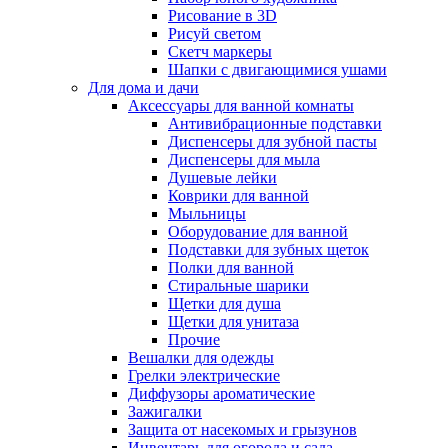
Рисование в 3D
Рисуй светом
Скетч маркеры
Шапки с двигающимися ушами
Для дома и дачи
Аксессуары для ванной комнаты
Антивибрационные подставки
Диспенсеры для зубной пасты
Диспенсеры для мыла
Душевые лейки
Коврики для ванной
Мыльницы
Оборудование для ванной
Подставки для зубных щеток
Полки для ванной
Стиральные шарики
Щетки для душа
Щетки для унитаза
Прочие
Вешалки для одежды
Грелки электрические
Диффузоры ароматические
Зажигалки
Защита от насекомых и грызунов
Инвентарь для огорода и сада