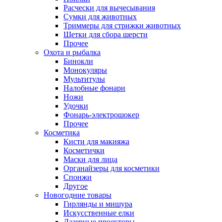
Расчески для вычесывания
Сумки для животных
Триммеры для стрижки животных
Щетки для сбора шерсти
Прочее
Охота и рыбалка
Бинокли
Монокуляры
Мультитулы
Налобные фонари
Ножи
Удочки
Фонарь-электрошокер
Прочее
Косметика
Кисти для макияжа
Косметички
Маски для лица
Органайзеры для косметики
Спонжи
Другое
Новогодние товары
Гирлянды и мишура
Искусственные елки
Лазерные проекторы