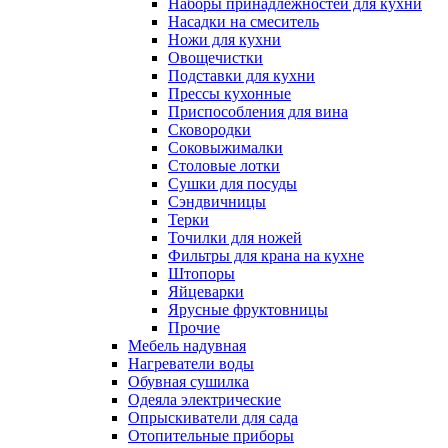
Наборы принадлежностей для кухни
Насадки на смеситель
Ножи для кухни
Овощечистки
Подставки для кухни
Прессы кухонные
Приспособления для вина
Сковородки
Соковыжималки
Столовые лотки
Сушки для посуды
Сэндвичницы
Терки
Точилки для ножей
Фильтры для крана на кухне
Штопоры
Яйцеварки
Ярусные фруктовницы
Прочие
Мебель надувная
Нагреватели воды
Обувная сушилка
Одеяла электрические
Опрыскиватели для сада
Отопительные приборы