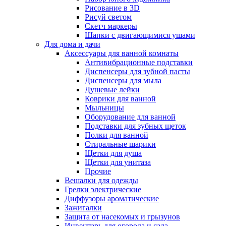
Рисование в 3D
Рисуй светом
Скетч маркеры
Шапки с двигающимися ушами
Для дома и дачи
Аксессуары для ванной комнаты
Антивибрационные подставки
Диспенсеры для зубной пасты
Диспенсеры для мыла
Душевые лейки
Коврики для ванной
Мыльницы
Оборудование для ванной
Подставки для зубных щеток
Полки для ванной
Стиральные шарики
Щетки для душа
Щетки для унитаза
Прочие
Вешалки для одежды
Грелки электрические
Диффузоры ароматические
Зажигалки
Защита от насекомых и грызунов
Инвентарь для огорода и сада