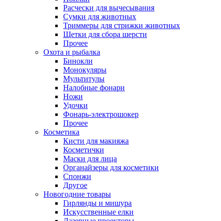
Расчески для вычесывания
Сумки для животных
Триммеры для стрижки животных
Щетки для сбора шерсти
Прочее
Охота и рыбалка
Бинокли
Монокуляры
Мультитулы
Налобные фонари
Ножи
Удочки
Фонарь-электрошокер
Прочее
Косметика
Кисти для макияжа
Косметички
Маски для лица
Органайзеры для косметики
Спонжи
Другое
Новогодние товары
Гирлянды и мишура
Искусственные елки
Лазерные проекторы