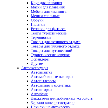
Круг для плавания
Маски для плавания
Мебель для кемпинга
Мешки спальные
Обручи
Палатки
Резинки для фитнеса
Тенты туристические
Термоноски
Товары для активного отдыха
Товары для пляжного отдыха
Товары для путешествий
Туристические коврики
Эспандеры
Другие
Автоаксессуары
Автовизитка
Автомобильные накидки
Автопылесосы
Автохимия и косметика
Автошторки
Антиблик
Держатели для мобильных устройств
Зеркало видеорегистратор
Накидки на автокресло