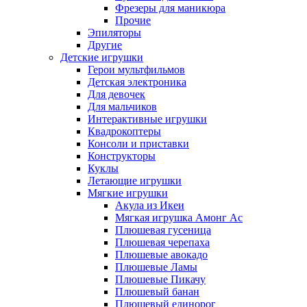
Фрезеры для маникюра
Прочие
Эпиляторы
Другие
Детские игрушки
Герои мультфильмов
Детская электроника
Для девочек
Для мальчиков
Интерактивные игрушки
Квадрокоптеры
Консоли и приставки
Конструкторы
Куклы
Летающие игрушки
Мягкие игрушки
Акула из Икеи
Мягкая игрушка Амонг Ас
Плюшевая гусеница
Плюшевая черепаха
Плюшевые авокадо
Плюшевые Ламы
Плюшевые Пикачу
Плюшевый банан
Плюшевый единорог