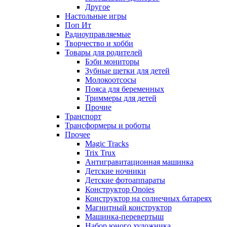
Другое
Настольные игры
Поп Ит
Радиоуправляемые
Творчество и хобби
Товары для родителей
Бэби мониторы
Зубные щетки для детей
Молокоотсосы
Пояса для беременных
Триммеры для детей
Прочие
Транспорт
Трансформеры и роботы
Прочее
Magic Tracks
Trix Trux
Антигравитационная машинка
Детские ночники
Детские фотоаппараты
Конструктор Onoies
Конструктор на солнечных батареях
Магнитный конструктор
Машинка-перевертыш
Набор юного художника