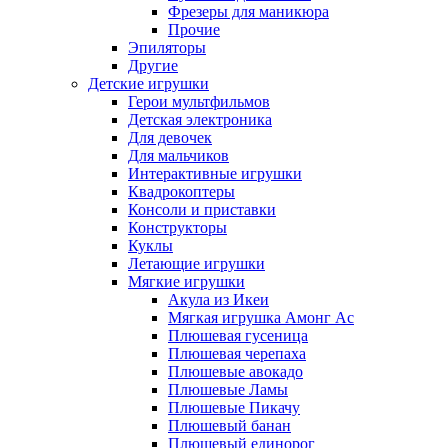
Фрезеры для маникюра
Прочие
Эпиляторы
Другие
Детские игрушки
Герои мультфильмов
Детская электроника
Для девочек
Для мальчиков
Интерактивные игрушки
Квадрокоптеры
Консоли и приставки
Конструкторы
Куклы
Летающие игрушки
Мягкие игрушки
Акула из Икеи
Мягкая игрушка Амонг Ас
Плюшевая гусеница
Плюшевая черепаха
Плюшевые авокадо
Плюшевые Ламы
Плюшевые Пикачу
Плюшевый банан
Плюшевый единорог