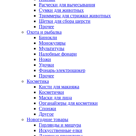
Расчески для вычесывания
Сумки для животных
Триммеры для стрижки животных
Щетки для сбора шерсти
Прочее
Охота и рыбалка
Бинокли
Монокуляры
Мультитулы
Налобные фонари
Ножи
Удочки
Фонарь-электрошокер
Прочее
Косметика
Кисти для макияжа
Косметички
Маски для лица
Органайзеры для косметики
Спонжи
Другое
Новогодние товары
Гирлянды и мишура
Искусственные елки
Лазерные проекторы