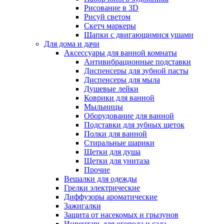
Рисование в 3D
Рисуй светом
Скетч маркеры
Шапки с двигающимися ушами
Для дома и дачи
Аксессуары для ванной комнаты
Антивибрационные подставки
Диспенсеры для зубной пасты
Диспенсеры для мыла
Душевые лейки
Коврики для ванной
Мыльницы
Оборудование для ванной
Подставки для зубных щеток
Полки для ванной
Стиральные шарики
Щетки для душа
Щетки для унитаза
Прочие
Вешалки для одежды
Грелки электрические
Диффузоры ароматические
Зажигалки
Защита от насекомых и грызунов
Инвентарь для огорода и сада