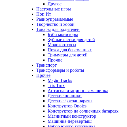
Другое
Настольные игры
Поп Ит
Радиоуправляемые
Творчество и хобби
Товары для родителей
Бэби мониторы
Зубные щетки для детей
Молокоотсосы
Пояса для беременных
Триммеры для детей
Прочие
Транспорт
Трансформеры и роботы
Прочее
Magic Tracks
Trix Trux
Антигравитационная машинка
Детские ночники
Детские фотоаппараты
Конструктор Onoies
Конструктор на солнечных батареях
Магнитный конструктор
Машинка-перевертыш
Набор юного художника