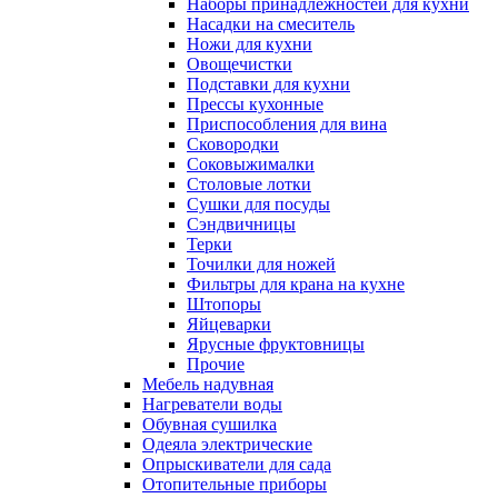
Наборы принадлежностей для кухни
Насадки на смеситель
Ножи для кухни
Овощечистки
Подставки для кухни
Прессы кухонные
Приспособления для вина
Сковородки
Соковыжималки
Столовые лотки
Сушки для посуды
Сэндвичницы
Терки
Точилки для ножей
Фильтры для крана на кухне
Штопоры
Яйцеварки
Ярусные фруктовницы
Прочие
Мебель надувная
Нагреватели воды
Обувная сушилка
Одеяла электрические
Опрыскиватели для сада
Отопительные приборы