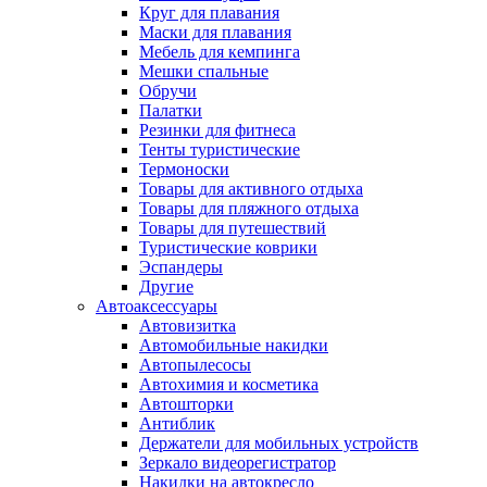
Круг для плавания
Маски для плавания
Мебель для кемпинга
Мешки спальные
Обручи
Палатки
Резинки для фитнеса
Тенты туристические
Термоноски
Товары для активного отдыха
Товары для пляжного отдыха
Товары для путешествий
Туристические коврики
Эспандеры
Другие
Автоаксессуары
Автовизитка
Автомобильные накидки
Автопылесосы
Автохимия и косметика
Автошторки
Антиблик
Держатели для мобильных устройств
Зеркало видеорегистратор
Накидки на автокресло