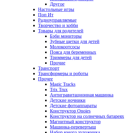
Другое
Настольные игры
Поп Ит
Радиоуправляемые
Творчество и хобби
Товары для родителей
Бэби мониторы
Зубные щетки для детей
Молокоотсосы
Пояса для беременных
Триммеры для детей
Прочие
Транспорт
Трансформеры и роботы
Прочее
Magic Tracks
Trix Trux
Антигравитационная машинка
Детские ночники
Детские фотоаппараты
Конструктор Onoies
Конструктор на солнечных батареях
Магнитный конструктор
Машинка-перевертыш
Набор юного художника