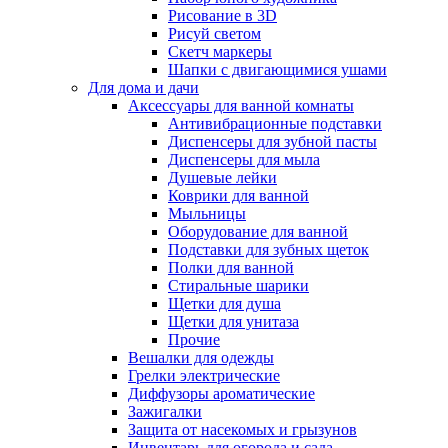
Рисование в 3D
Рисуй светом
Скетч маркеры
Шапки с двигающимися ушами
Для дома и дачи
Аксессуары для ванной комнаты
Антивибрационные подставки
Диспенсеры для зубной пасты
Диспенсеры для мыла
Душевые лейки
Коврики для ванной
Мыльницы
Оборудование для ванной
Подставки для зубных щеток
Полки для ванной
Стиральные шарики
Щетки для душа
Щетки для унитаза
Прочие
Вешалки для одежды
Грелки электрические
Диффузоры ароматические
Зажигалки
Защита от насекомых и грызунов
Инвентарь для огорода и сада