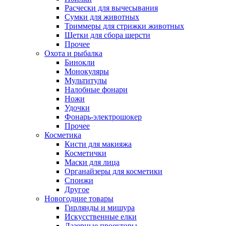
Расчески для вычесывания
Сумки для животных
Триммеры для стрижки животных
Щетки для сбора шерсти
Прочее
Охота и рыбалка
Бинокли
Монокуляры
Мультитулы
Налобные фонари
Ножи
Удочки
Фонарь-электрошокер
Прочее
Косметика
Кисти для макияжа
Косметички
Маски для лица
Органайзеры для косметики
Спонжи
Другое
Новогодние товары
Гирлянды и мишура
Искусственные елки
Лазерные проекторы