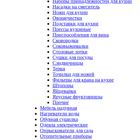
Наборы принадлежностей для кухни
Насадки на смеситель
Ножи для кухни
Овощечистки
Подставки для кухни
Прессы кухонные
Приспособления для вина
Сковородки
Соковыжималки
Столовые лотки
Сушки для посуды
Сэндвичницы
Терки
Точилки для ножей
Фильтры для крана на кухне
Штопоры
Яйцеварки
Ярусные фруктовницы
Прочие
Мебель надувная
Нагреватели воды
Обувная сушилка
Одеяла электрические
Опрыскиватели для сада
Отопительные приборы