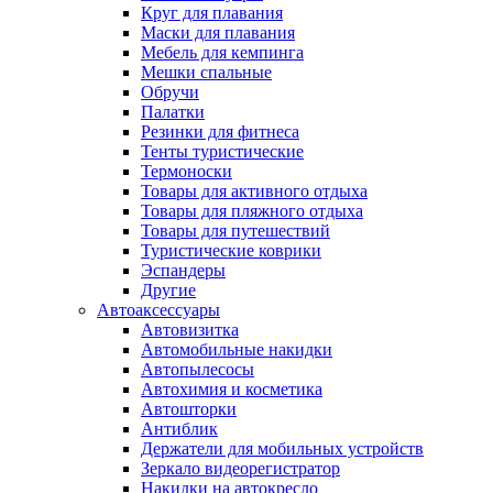
Круг для плавания
Маски для плавания
Мебель для кемпинга
Мешки спальные
Обручи
Палатки
Резинки для фитнеса
Тенты туристические
Термоноски
Товары для активного отдыха
Товары для пляжного отдыха
Товары для путешествий
Туристические коврики
Эспандеры
Другие
Автоаксессуары
Автовизитка
Автомобильные накидки
Автопылесосы
Автохимия и косметика
Автошторки
Антиблик
Держатели для мобильных устройств
Зеркало видеорегистратор
Накидки на автокресло