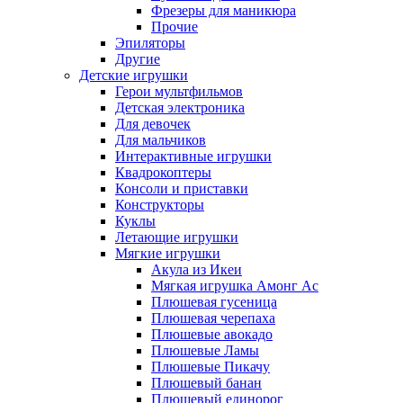
Фрезеры для маникюра
Прочие
Эпиляторы
Другие
Детские игрушки
Герои мультфильмов
Детская электроника
Для девочек
Для мальчиков
Интерактивные игрушки
Квадрокоптеры
Консоли и приставки
Конструкторы
Куклы
Летающие игрушки
Мягкие игрушки
Акула из Икеи
Мягкая игрушка Амонг Ас
Плюшевая гусеница
Плюшевая черепаха
Плюшевые авокадо
Плюшевые Ламы
Плюшевые Пикачу
Плюшевый банан
Плюшевый единорог