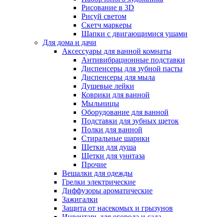
Рисование в 3D
Рисуй светом
Скетч маркеры
Шапки с двигающимися ушами
Для дома и дачи
Аксессуары для ванной комнаты
Антивибрационные подставки
Диспенсеры для зубной пасты
Диспенсеры для мыла
Душевые лейки
Коврики для ванной
Мыльницы
Оборудование для ванной
Подставки для зубных щеток
Полки для ванной
Стиральные шарики
Щетки для душа
Щетки для унитаза
Прочие
Вешалки для одежды
Грелки электрические
Диффузоры ароматические
Зажигалки
Защита от насекомых и грызунов
Инвентарь для огорода и сада