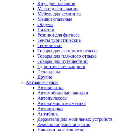
Круг для плавания
Маски для плавания
Мебель для кемпинга
Мешки спальные
Обручи
Палатки
Резинки для фитнеса
Тенты туристические
Термоноски
Товары для активного отдыха
Товары для пляжного отдыха
Товары для путешествий
Туристические коврики
Эспандеры
Другие
Автоаксессуары
Автовизитка
Автомобильные накидки
Автопылесосы
Автохимия и косметика
Автошторки
Антиблик
Держатели для мобильных устройств
Зеркало видеорегистратор
Накидки на автокресло