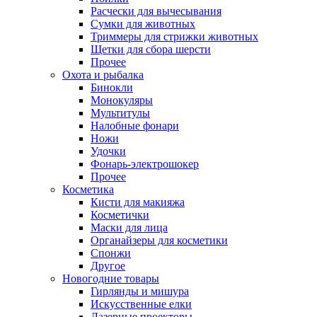
Расчески для вычесывания
Сумки для животных
Триммеры для стрижки животных
Щетки для сбора шерсти
Прочее
Охота и рыбалка
Бинокли
Монокуляры
Мультитулы
Налобные фонари
Ножи
Удочки
Фонарь-электрошокер
Прочее
Косметика
Кисти для макияжа
Косметички
Маски для лица
Органайзеры для косметики
Спонжи
Другое
Новогодние товары
Гирлянды и мишура
Искусственные елки
Лазерные проекторы