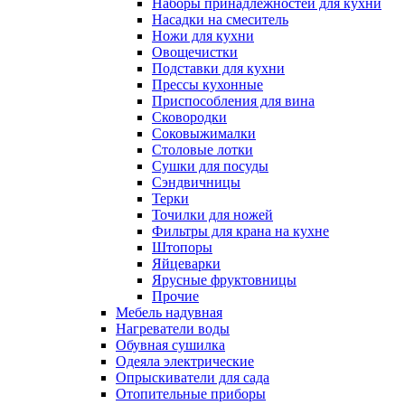
Наборы принадлежностей для кухни
Насадки на смеситель
Ножи для кухни
Овощечистки
Подставки для кухни
Прессы кухонные
Приспособления для вина
Сковородки
Соковыжималки
Столовые лотки
Сушки для посуды
Сэндвичницы
Терки
Точилки для ножей
Фильтры для крана на кухне
Штопоры
Яйцеварки
Ярусные фруктовницы
Прочие
Мебель надувная
Нагреватели воды
Обувная сушилка
Одеяла электрические
Опрыскиватели для сада
Отопительные приборы