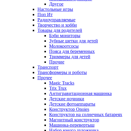
Другое
Настольные игры
Поп Ит
Радиоуправляемые
Творчество и хобби
Товары для родителей
Бэби мониторы
Зубные щетки для детей
Молокоотсосы
Пояса для беременных
Триммеры для детей
Прочие
Транспорт
Трансформеры и роботы
Прочее
Magic Tracks
Trix Trux
Антигравитационная машинка
Детские ночники
Детские фотоаппараты
Конструктор Onoies
Конструктор на солнечных батареях
Магнитный конструктор
Машинка-перевертыш
Набор юного художника