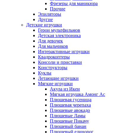
Фрезеры для маникюра
Прочие
Эпиляторы
Другие
Детские игрушки
Герои мультфильмов
Детская электроника
Для девочек
Для мальчиков
Интерактивные игрушки
Квадрокоптеры
Консоли и приставки
Конструкторы
Куклы
Летающие игрушки
Мягкие игрушки
Акула из Икеи
Мягкая игрушка Амонг Ас
Плюшевая гусеница
Плюшевая черепаха
Плюшевые авокадо
Плюшевые Ламы
Плюшевые Пикачу
Плюшевый банан
Плюшевый единорог